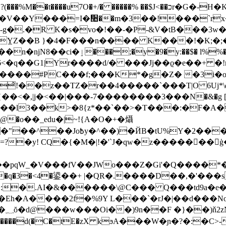
O�+/� �����% ��$J<��כr�G�-H�KbԜ��%��Y�`(�L��c焁
��V��Y���=I�᫪��m�3��!���`rx
g�.�R K�s�vo�!��-�P-&V�tB���
3w�
�$�6<�q��G1|Yr����d/� ���Jj��ϱ�e��+ �!
z����#PC���f;���K*�g�Z� �3i�o
ͪ!��z��TZ�r��4�����`���T|O 6Uj*\q
��<�,|j�<��|���-7��������3���Ν�&�g [
U�)�� ��S��l3��k>�8{z*��`��>�T��
�:�F�A�
���;ց(Me"��Hy�h�=����
?�y! CQ�{�M�|!�'`J�qw�z�����󣭻��
�pqW_�V���fV��JWo���Z�Gi'�Q����*�
�:�.AI�&������\@C��� Q���td9a�e
����d(�C�tE�zX kϧA���W�ɲ�?�:�