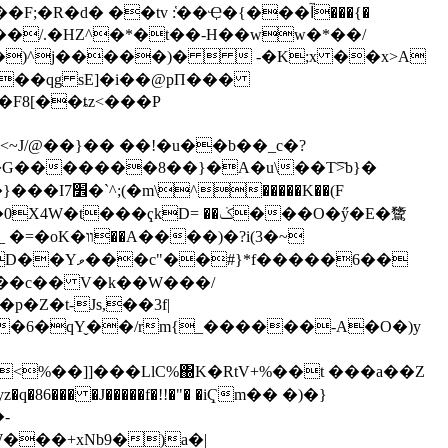
d� ��tv :҅��Ҿ�{���آ���{�
���/.�HZ^�*�t��-H��ww�*��/
D��qg sE]�i��@pΠ���
�:�F8[��ȶz<���P
J/@��}�� ��!�u��b��_c�?
��K��(F
���ҁkD= ��ݢ���O�ӳ�E�䳱
)�?i(3�~
<��c�� V�k��W���/
Z�t-Js,��3f|
�6�qY̬��/rm{_������-A�O�)y
�<%��]]���LlC%΀K�RtV+%��t ���a��Z
q�86��� �J�����f�!!�"� �iҀm�� �)�}
-