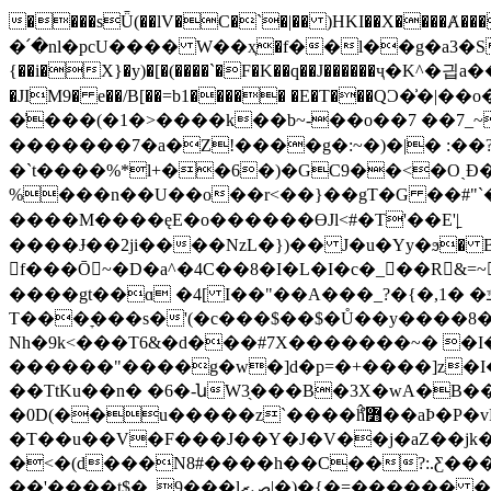
����sǕ(��lV�C�`�|�� )HKI��X��
�՛�nl�pcU���� W��ҳ�f��l��g�a3�Skd��o����Nw����\]x�J�Y�ݵ��
{��i�X}�y)�[�(����`�F�K��q��J������ҷ�K^�긥a��z��R� :.K�p莖J���׏2��KX��j�
�JIM9� e��/B[��=b1����� �E�T���Q
�͗���(�1�>����k��b~-��o��7 ��7_~
�������7�a�Z!����g�:~�)�|� :��
�`t����%*l+��6�)�GC9��<�OˎĐ
%���n��U��o��r<��}��gT�G ��#"`��P�$��� �T
����M����ęE�o������ӨJl<#�T'��E'|̠
����Ɉ��2ji����NzL�})�� J�u�Yy�ϧ� B
f���Ō~�D�a^�4C��8�I�L�I�c�_��R&
����gt��ɑ �4[ I��"��A���_?�{�,1� �ݿP���w�o��*�d�?
T���ׇ���s�'(�c���$��$�Ů��y����8�I��K�Р������މ�1�c���V� �
Nh�9k<���T6&�d���#7X�������~� �I��&�zٞ�r{�T��J�`z!
������"����g�w�]d�p=�+����]z�I�\
��TtKu��n� �6�-նW3̖���B�3X�wA�B�
�0D(��u�����z`����ްĥ߻��aϷ�P�vPmT5��Z�ZS5�VQ+uMm�����[��r[�nZu�
�T��u��V�F���J��Y�J�V��j�aZ��jk��
�<�(d���N8#����h��C��?:.Ƹ���ht���0��[��s�q��P
��'����t$�_9���lصރ|�)�{�=���