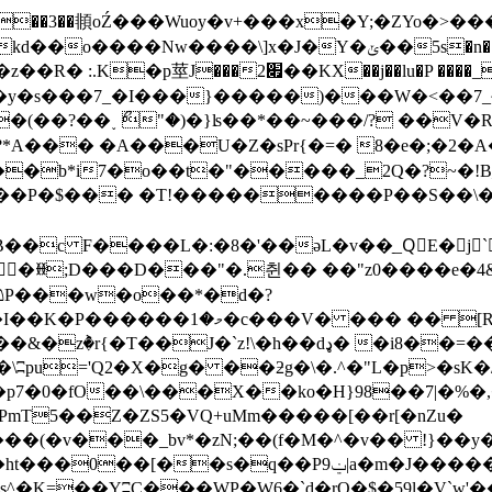
��Ⱥ�����3��䫍oŹ���Wuoy�v+���x�Y;�ZYo
5s�n��9eSz�`G �^37 ���ssJ7p��\w4�K�����S����~
�lu�P ����_8������y��2��}+)����ao��ʮ^/
Ͻ�͗�|��o�y�s���7_�I���}�����)���W�<�
�(��?��˯ ޯ"�)�}ʪ��*��~���/? ��V
?*A��� �A���U�Z�sPr{�=� 8�e�;�2�A
��b*i7�o��t�"�����_2Q�?~�!B
!���������P��S��\��׈b�9k �g�������3��1�Z#
��c F����L�:�8�'��ǝL�v��ַ_QُE�j`
=~�ꎋ;D���D���"�.췬�� ��"z0����
�� �� [R�����Ҍ%��d�/�꒪
\�h��dډ� �i8��=��s.�����N|`w�>ti`
ʭpu='Q2�X�g� ��ƻg�\�.^�"L�p>�sK
�p7�0�fO��\���X��ko�H}98��7|�%�,
�(�v���_bv*�zN;��(f�M�^�v�� !}��y
9ݔ|a�m�J�����5/���`���$�if��±h��@o
��� �s^�K=�
�YʭC���WP�W6�`d�rO�$�59l�V`w'��8,