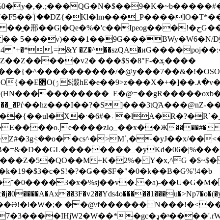
y�,�.;���QG�N�$��9�K�~b�����#��F;�R�
W�F5��}ؒ��DZ{�Kl�lm���_P����lO�T*
Ipeog���!�حG��)^j�����)�   -�K;x ��x>A
{ �� 5���v)���1��9G���BWy�W6�N/
I.��4 "+�*,=&Y �Z�^��szQA�иG����poj�
�����v2�|���$S�8"F-�ܮ����
���{�^����������/�@y���7��&�!�OSO<~
}�A�u\��Т͡>b}�
����_E�@=��gR�����oxb�}���I׾7�`^;(�m\^���
 ���_�Pѓ��hz���I��?�S]���3tQΆ���@nZ-��0X4W�t
�X�ˑ�6#�˒ �lA�R�?�R`�_ �=�oK�װ��A����
�c"��#}*f�����6��
�Z#�3gܲ<��o��cs^�>M`,��yJ��x/��
�=&�D��GL��������_�yKd�06�|%����p�
���Z�5�QO��M+K�2%� Y�x,^G �$~$�
�19�$3�c �S!�?�Ǥ��$F�"�0�k��B�G%'!4�b
�W��ˉ�0����3�x�%sj��v�.�a)˗��U�G�M
���A�Ax��3F�v2��Yds4o�����1���u�>Np7�o�(�yz�
�5R��Ә!�l�W�;� ��@/f������N���!�<��
�*�gc�ډ�ˢ����'.rW���+xNb9�)a�|