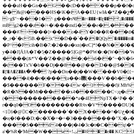
���aH��Gn��G��cD������p��f�o
�� &@i����HS�\K�iA��EU{wѨ�*Z��շ�F�R������uUݮ��FU�׫f�Rk�zMkl�fz�����0+��Ҩ�Lc[b��]v�z*��e�ڠ�g��V��ߋ[��<��8p˝�ڵ@0Y��ź�j��Zm�5�b��j��o
>g$"~���1�^ g���sҸf�r<���+�lƹ��',|�d���[�\r!��ݑݽČU.-.���;���#�ӷ�_D32/��
mBg2���z�/+�\���mdڐ���e�|,���J���:.�������Xls��r��W�v^�48n���%��&���
���#?+���]+���o�4Y�0��R���d�v��L���ς(O�oM���1"��N
�_r�`�c5B.��x"�D��`��)/�QQy`�r�
�P^�Pcih�B�7:�2��a�xn)�eС]*!��N�
y�4�J]ÄJA�T�5֖�Z����5]G@*�PW�:�[W�i�
����(ᤊ*'V��'Z��@�J�;�s6�t�"~�N�
�]'�A�Z��۸�\��ʾ?p��Dn��j��W� ���V0
����4|��r�|���(a��o޻[���Ѵ��b���a 3/�̋ZY]��5X15��k��k�-��$D�&2��t 7�����5J��߉HA��V�"Hp�jԗ!_�5i
�$������F���4w׳
�R�N��Mt���e'��x4���8��C<;q�c
(�����������*a�4ENpTX�^P� �
r��q0�O���������Rӵv�V*����DU]�$���I
<16�@C�������`�'�X����^�Uڂ�l��u k�u �PzKZu��<5Sw�q�*(M���{Pw��0 -���2��~v�\�M��!��/��#^`@�Ӄ�R
�ӊ�f���D;�c�X̔�=�=�3��������"X;�ވ��u��[ ���.
����S��d4���j�4�3c�t�C��q\�*
a'�%R�ˡMr�W��a+!ݖ�H� �e�� KC :Pt�Q��] ��i0�NW°�C��b�sw�,�1uY��,Y-�]�e�$j8\&1[�95c�B5&�{o��T*�eѫ�-