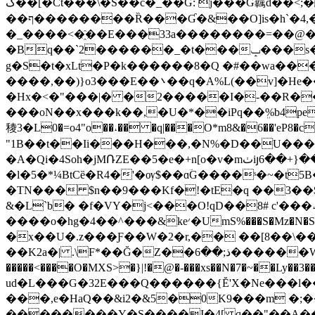
ڱ��[�Ct���\�S��c�_��G: j���G覊d��<;��?m�?��yҶIT!
��ף��������Ȑ���Ɠ�&��O]is�h`�4,�$\Iq� ��a=J#wY�]��*����ɺH�>�Ү�wg N� �@
�_����<�҈��E���33a��������=��@�;!te��=�2�޼z��+�)������]|��G ]
�Bq��`2������_�t���ݒ���s�@6d�:c �)��.掏�'��'`#��[�ܻ�tTףcI��@hl(&�� [kďo%���g��
g�S�t�xLt�P�k������8�Q �#��wa��
����,��)}o3���E��܌��q�A%L(��v]�He���f0�7aNO�KL��u}<��)�d��i#]��V!,e���;�Eɣ �+��b�S:�n�:�H㋊
�Hx�<�"���|� �2�����I�-��R��"�����n�,\e S;��� 9(
���oN��x���k��,�U�*��iPq��ܸ%b4pe)&]/Tw
稜3�L0�=o4"o��˔�� �q|���O*m8&�6��'eP8
"1B��t��Ii���H���,�N%�D��U���I�
�A�Qi�4Soh�jMՌZE��5�e�+n[o�v�mٺiյ6��+}��P+�z�Ru�Z�UӬV�]��V��0-
�l�5�*¼BtCȅ�R4�'�ѹ$��ɑؔG����ˢ�~�
�TN��� $n��9���Kf�!�tE�q ��3��
&�L`b� �f�VY�j<���O!qD��8# c'��
����o�hg�4��^���&ke׳�UmS%���S�Mz�N�S�T�q��SH�T��B&e:.�p���¸&�)�q�;�!ǖɇ/I%o��r�^݆%-�����r��,�˳V�|yVȗ��]=�=�
�x��U�.z���Ƒ��W�2�r,�� ��[8��\�
��K2a�| .\F*��Ğ�Z��ذ;��6������Wfv%��x�S����o�}4�-!��c�)����8~�j��6T�/���\N�&�ϨƏ@QGd*Xf8��� ��0��OS/�}"��a�����N��g�",�;��/
�����<����O�MXS>�}|!�@�-���xs��N�7�~��Ly��3���� ��\�
ud�L���G�32E���Q������{Ĕ'X�Ne���l
���,e�НaQ��&i2�&5�0K9���m �;��W
��������Y�S����I�4[ q��"��A���_��