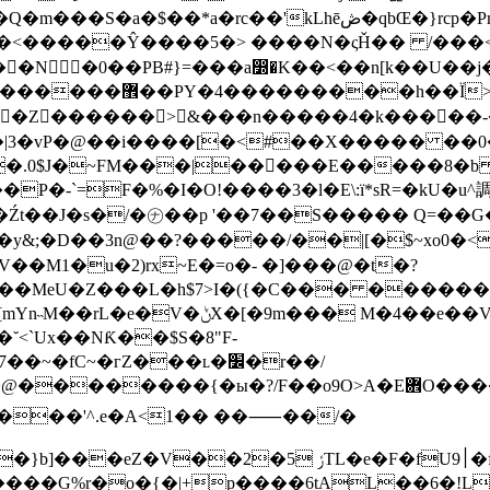
�#Y���*wηnlL�d�� GXRڔ����N,L��Ϲ�;�~�,��}~���J����R��j:F����Sפzs�
<�����Ŷ����5�> ����N�ςȞ�� /���<�#
�N �0��PB#}=���a෽�K��<��n[k��U��
�kq6薸�������`�uK}
�Z������>&���n�����4�k�����-�%
C�|3�vP�@��i����[�<#��X����� ��
��.0$J�~FM���|�����E�����8�b
P�-`=F�%�I�O!����3�l�E\:ï*sR=�kU�u^
��Źt��J�s�/�㋤��p '��7��S����� Q=��
&;�D��3n@��?�����/��|[�$~xo0�<l�
]��MeU�Z���L�h$7>I�({�C��� ������
ݨX�[�9m��� M�4��e��V!
F��o9O>A�E܎O�����u�(�p!R �!9KC4��������GHS
j ���'^.e�A<1�� ��⸺��/�
 ݬTL�e�F�fU׀9�f�� ��5Zz�lT[u�Ѯ�N�b�-
��G%r�o�{�|+p����6tAL��6�!L