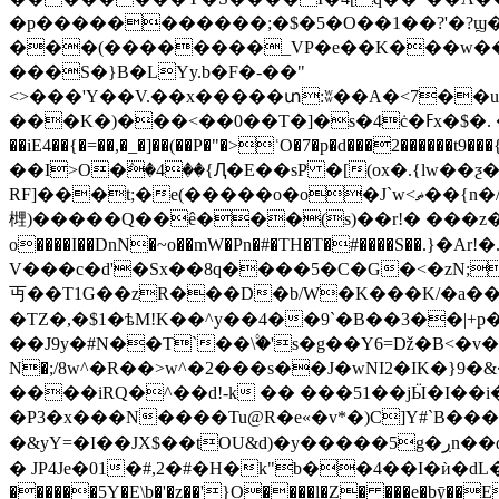
�p�����������;�$�5�O��1��?'�?ϣ�
���(��������_VP�e��K���w��s��
���S�}B�LYy.b�F�-��"
<>���'Y��V.��x�����տ:ʬ��A
�<7��u
���K�)���<��0��T�]�ѕ�4ċ�ߓx�$�. ��'8� �/jj �����I_'���\��g*��� �8��*�{g���8Ջ�E>�F~D^&��a��/
��iE4��{�=��,�_�]��(��P�"�>ʿO�7�p�d���2������t9���{]�M�t����ܯ�=�X�eo����;{v����Oh���a��L�ME��
��I>O�ٛ�4��{Ԯ�E��sP͗ �[(ox�.{lw�
RF]���t;�e(�����o�o�J`w<ޡ��{n�/#�'�s�߿��F q�z�������v����h��j����*����ƾ��9���B�bŃ/=|��
榸)�����Q��ê���(s)��r!� ���z�&���:�މ�� ������]ҡ;�K�_3g��
o����I��DnN�~o��mW�Pn�#�TH�T�#����S��.}�Ar!�
V���c�d'�Sx��8q����5�C�G�<�zN
丏��T1G��zR���D�b/W�K���K/�a����
�TZ�,�$1�ѣM!K��^y��4��9`�B��3��|+p�{�7r�x>�ج�F��u�D�^*p(��i� �
��J9y�#N��T`��\۟�'s�g��Y6=ǅ�B<�
Ν�;/8w^�R��>w^�2���s��J�wNI
2�IK�}9�&�rZW$
����iRQ�^��d!-k �� ���51��jӸ�I��i�
�P3�x���N����Tu@R�e«�v*�)C]Y#`B����
�&yY=�I��JX$��tOU&d)�y�����5g�ڔn��ɑ��Z��R����4&��`=A��%�5��Y�S�sꘟTr&'�j6|U��A�s�&$��$�k�D���VN I�铬
� JP4Je�01�#,2�#�H�k"b��4��I�ѝ�dL��
������5Y�E\b�'�z��'}O����l�Z� ���e�bȳ��E�