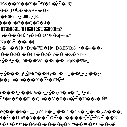
��qIx��AAV��v
�E6ܱKeÍ<��#E-
m����Hj�F� 6E�,ɸ=~n."
Np�b��q�|
�~ ��HDy�?'D�HD&EN6u8��4��-
���2� ��!K��2� ?��|�Z�Nf>}
�3�j٘T���WT��c��m?pK�9%
ģ��(+h�m���%��CN|
���.��kPx��қx5�m�;7d#
�
C>-��*]��W�\����q�^ ���F��s�́