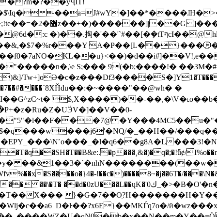
����+�a�z�1(1�s
��&,�$7�%r���Y A�P��[L��}���㊊�(
�b;����!� ��3M�#ة�}b̃'��D��,�';n�p��1$"y �4_[U_�^ym�"U
+]oӘ�c�z���Df3����S�]Y1�T����LB`I:zO��n
�c�7��#����˚8ӾȞdu��:�~����"��@wh� �
�G^zC~t� $,X����)��-��,�\V�˪o��b
t5B�"5"�l��F���7@ �Y���4MC5��
$�q���w���j6'�NQ/�_��H��/���q��
�˔�EPY_���\Ν˹o���_�l�q6��g8A�L���3!�
�y� ��&͜1��3�`�nhN��������(��w�
T� ��d�0zU���L��ųK�'ك0_�>�B�O'�n��� �
��T��X��� }�G�7�ؘ�Oִ?H�������H�
lj�c��a6_D�ŀ��?x6E}��MKЃq7o�/ӥ�wz���x<
��WZ�U�qN0�b�x��N��m�Y��=Ӧ�>�D47'��