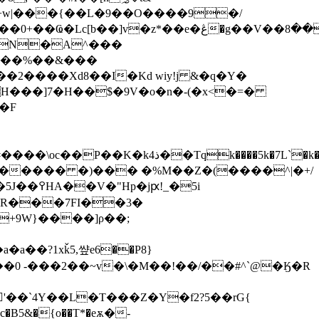
+w|���{��L�9��O����9�/
�QH���]7�H��$�9V�o�n�-(�x<�=�
�F
�(��Tx'V�h��Dj��8��@��D��@$�]�b+�rIP����'U�cC��)u6FWL����Q�H#����\oc��P��K�k4ذ��Tqk����5k�
7L`�k�
�f����� �)��� �%M��Z�(����^|�+/
�R���7FI��3�
+9W}����]ρ��;
�a��?1xǩ5,썊e6��P8}
��`4Y��L�T���Z�Y�f2?5��rG{