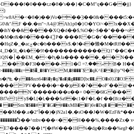
���f�0���r,z�8�'s��}�C�M"q��G��jj}
 >w8A�<�8�)��)Vo���Ȝ��0&����t5:��
&"/;F ��.�m"~A4@3Ah}p0�}O�YO/<�˥x��
�ihY��&����XQ�d��$,%O�|~$��"���=o(
3�q4`�M�r&�#����4⣹P� ���R �G�r`�����
�4_D�5l_�k��9!������������Q1"��C
��)T�i�q
<`�1�K��3ӂ4v���c� �Ю�|j���-
����pI��z=�$�̐_�8�YGM,�8���´$ �qK^E��@p"Ϥ�
�4jճ��i�}
��� ?PV����i�=��)pE�7��oP`��@�
(F����N`�����i��u��+ 0��6ƚG���
e!}˸y$�L[�l,���Sa9�ϲ1�F�L�f ��[lfcz�
�$���~)�B�iYx�ڳJ��z�?�˻��� ��Sm?�$��#�"�G�#��xMB��F)6v
,b�p���a�7��p[���@�D
=D}�`��'=n /
W���1H%�dg�Rn��%eg߅�R���ڤ6姁K֖DL��:bN6�&�`�p|