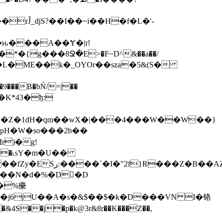
rĴ_djS?��I��~i��H�f�L�'-
�ԋ���A��Ɏ�|r!
�Z�1dH�qm��wX�|���4���W��W��}
W�so� ��2b��
 Ν�˪sY�m�U��
�Z�B��АZ��=����}
����N�d�%�D󔫒�D
j�%癳
4S��j�p�k@3r&8r��K���Z��,