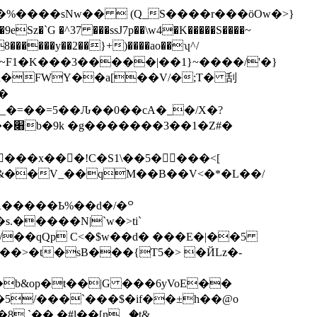
�>���%����sNw��  (Q_S����r���ӧOw�>}
�7_~F1�K���3�����|��1}~����/'�}
�R�FWY��a[��V/�;T� 刮
�
_�=��=5��Ԉ��0��cA�_�/X�?
�
���x�� �!C�S1\��5����<[
e�4&��V_��qM��B��V<�*�L��/
�/��qQp C<�$w��d� ���E�|��5
��>�t�sB���{Ƭ5�> �ЙLz�-
�b&op�t��|G ���6yVoE��
`�� �#l��[n؃�t&