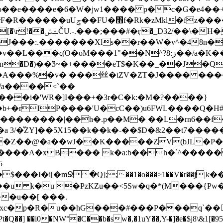
��e����е�6�W�jw1���� p�c�G�e4��
;m�tj�Ӯj���4���j�����W�V��0�j���DhT/:�~�b��d���}
\�H�N�A^���
^?ز:8��/a�K���2����Xd8��I�Kd wiy!j &�q�Y�
���m�n�D�)��Ӡ~�+����eT$�K��_��J
�I��A���%�v� ���丝�tZV�ZT�J���� ���
'Wa����<`��
6���i�'WR�]I���+�3r�C�k:�M�?����}
�[{~��������|��h�.p��M� ��L�rn6�
�}o��f)ī Mh%�Z��@�a��wJ��K�����ZV(bJL�
P
����A�xB��� k�a:b��h�`^�����
5
�i[�mՋ�Q];;��1�o���>1��V�r��jִͪ|k��a
xc�p�R�u��hG���#���P���q`��'