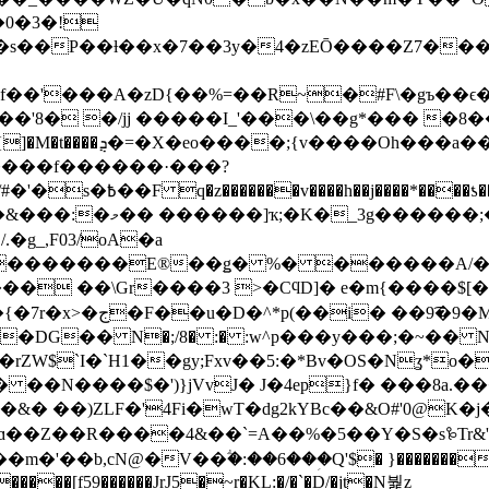
0�3�!
P��ƚ��x�7��3y�4�zEŌ����Z7����
f��'���A�zD{��%=��R~�#F\�gъ��ϵ
k�_OYOr��sza�5&(S�
�ƺ����f������·���?
����;�K*43�ђ:
./.�g_,F03/oA�a
;�������E®��ǥ� %� ������A/�
 ��\Gr����3 >�CϥD]� e�m{����$[�pH�
�9͡�9�Mr)�g!
v��DG�� Ν�;/8� :� :w^p���y���;�~��
ˋI�`H1��gy;Fxv��5:�*Bv�OS�Nʓ*o���fZy�ESڔ:����`�I�"2f}R��
 ��N����$�')}jVvJ� J�4ep}f� ���8a.
&� ��)ZLF�'4F
i�wT�dg2kYBc��&O#'0@K�
m�'��b,cN@�V��ؖ�:��6���ؚQ'$� }��������&
����[f59������JrJ5�~r�KL:�/�`�D/�jt�N붩z