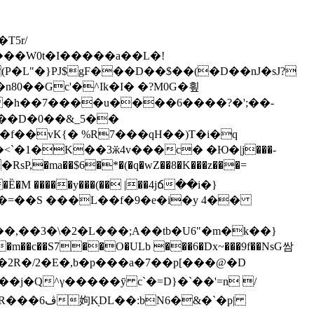
T5r/
X���W0t�I�����a��L�!
P�L"�}PJ$gF���D��$��(�D��nJ�sJ?
n80��Gc'�^Ik�I� �?Μ0G�횦
���D�0��&_5��
�RsP,�ma��$6�*�(�q�wZ��8�K���z���=
�=��S ���L��f�9�e�i�y 4��
��,��3�\�2�L���;A��tb�U6"�m�k��}
�Dq� �����m��c��S7��O�ULb ���6�Dx~���9f�
�NsG쌈