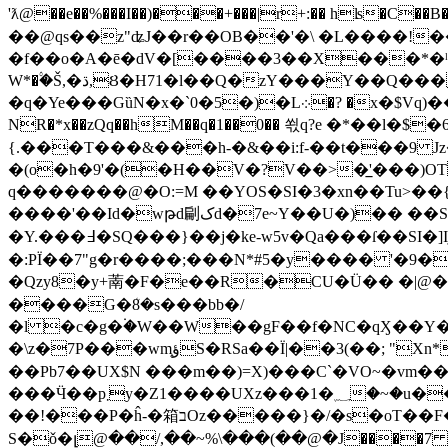
'ƛ@��e��%���I��)���+���|r+:�� hʪ�C��B�?(���%M��t����u7
��@qs��z"ʥJ��r��OB��'�\ �L����!
�f��o�A�ē�dV�[����3��X���*�ˡ-
W*�۟�Š,�ڌ,Ȣ�H71�l��Q�zY���Y��Q���Y̲Z��B }�4�F���n���� K���!�K;�;���e�?��Q�2�4�
�q�Ye���GȕN�x�`0�5�)�L܀�? �x�$Vq)���n�ǌN8��ci�ٳ���;�y�9�y:��$� l%%��T�k�8�L{������2�U���%�m?
NR�*x��zQq��hM��q�1��0�� 쐯q?e �*��l
{.���T���&���h-�&��i:f-��t���9 J
�(o�h�9'�(�H��V�?V��>�̲'���)OT
q�������@�O:=M ��YOS�SI�3�xn��Tu>��{
����'��Id�wթd㓲کd�7e~Y��
�Y.���߃�SQ���}��j�ke-w5v�Qa���ſ��SI�]Iֽ@�o��_edu�|~!{A�O�+�㸎
�:PЇ��7"g�r����;���N*#5�y���� '�9��"��^��Jo߿y�^��)�ЙB�tU%Y�2���
�Qzy8�y+萳�F�e��R�CU�Ü�� �|@�=
����G�ܳ8�s���bb�/
�l �c�g�۬�W��W��gF��f�NC�qӼ��Y�
�\z�7P���wmؤ֑S�RSa��Ї|��3(��; "Xn*�q�3�<4�鍙��+ |�QR�.����D��,�'���s'�^̨�$��D'�Q.h��V�0�x��U��/� Ñ5
��Pb7��UX$N ���m��)=X)���C`�VO~�vm�
���Ӵ��p܂y�Z1����UXz���1�؁�~�u��Eh�A����2f�%9Y L���`�rJ�|��d���NoS(��`�b�~ _ rZC߇��� G�C<��c�[zA���}
��!���P�ĥ-�箱בOz�����}�/�s�oT��F�؁ŏ�d@���w���Oi��)9n��F �}��)ň2zN��H`n5�3���G�l ����^(%:��N
S�ǒ�լ@��/,��~%\���(��@�J����7 