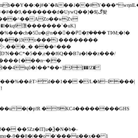
��9,�������d�UywQ��]�$[ڰ돶
j���^��AZo��wZv
���ch�5u�@n����Pّ�ऱ���� TÞM;�!�
0���)3to���}��������
 >,���_� ���^���
調D'N��C*�5��,e��f6Q��B7a�I��z���/
G����{���n~�|�
�4tqΰ�!��*��+]]J[��!Z�
���%��ǽT> d��1�� �/L�h~I���|
mo�-9��8�|��o�'���g��x�� 1