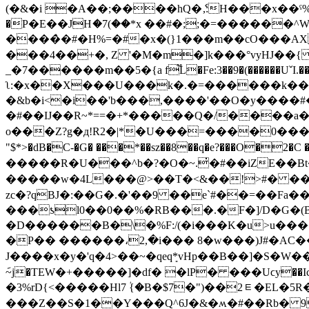
(�&�i �A��;����hQ�ެ,:H���x��ˤ%0�
�P�E��JHަ�7(��*x ��#�;;�=������^
����̀�#�H%=�#�x�(}1���m��cO���AX ��̱�郉��G|�Qe�%�'c��
���4��+�, Z '�M�m�]k���°vyHJ��
_�7������m��5�{a f֟L�Fe:3��9�(������Uˇ
ʅ:�x��X���U���k�.�=������k��Z��Z
�&b�i<�i��'b���,����'��O�y����#
�#��Ĳ��R~*==�+*�����Q�/����a�O{��E܎O(ۯ$濲hE�e��9>z�� �X�+�]��.٨�v�G�������8��
o���Z?g�д!R2�|*�U���=����0���(HN�������
"$*>�dB�C-�G� ���*��sz��8��q�e?���O�2�C
�����R�U���^b�?�O�~.̇�#��iZE��Bt��{��ul
�����w�4L���@>��T�<&��!>#� ��E����o܉e����zIѻ_��x��Ж����#�D��Yވ��
zc�?qBJ�:��G�.�'��9 ��e`#��=��Fa�
���ƾl0��0��%�RB���.�F�]/D�G�(B
�D������B�\�%F:/(�i���K�u>u���
�P�� ������،2,�i��� 8�w���)J#�AC��k
J����x�y�'q�4>��~�qeqܻ*vHp��B��]�S
݇~ϳ�TEW�+�����]�df� �lP� ���Uϲy��Ic�j�0�
�3%rD{<�����Hl7 ؙ{�B�$7�")��2ᇀ�EL
���Z��S�1��Y���Q^6J�&�ʍ�#��Rb� 97�3����IHjW2�W�