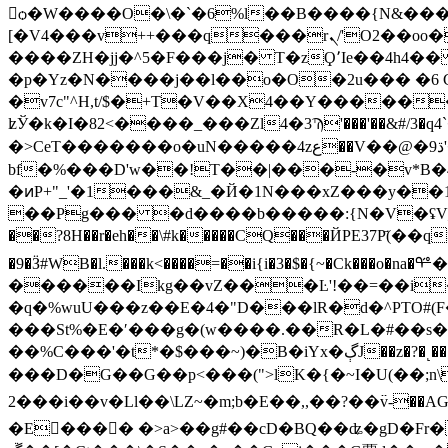
򳨫ѻ�W����O�\�`�6%l��B����{N&���D
[�V4���v++���q���rܢ/'O2��oo�}
����ZH�jj�^5�F���j� T�zϘ՚Iе��4h4��
�p�Yz�N����j��l��o�O�2u��� �6 G0\
�v7c"^H,t/$�+T�V��X4��Y�����
ʫЎ�k�I�82<����_���Zl4�3Ϡ'���'��&#/
�>CeT�������o�uN�����4zع��V��@�ڌ9'�HqZ�_�aϲݮ�c�b���v$.�!�4�懒�M�tRff�� �h��7����u����6����?�';��-
bf�%���D'w��!T��|���-�v*B
�ͷP+"_'�1���&_�Й�1N���xZ���y��1QN�׀��EM_�<�Ԧ�Ja��� ���_��N���f��vK{� %R7���qH
��Pg��� �d����b�����:{N�V�ʢV_��R�F3l����-ޢ��.?= ّ�1B� H��
��?8H��r�eh��\#k�����CQ���ЙPE37P҃(��q>
�9�Ӟ#WB�l.���k<����=��i{i�3�$�{~�Ck���o�na�ᢡ�s�|*ܧ �y��&uƽ64�6�y�q?�a�)�g���D[bc��,tO�s0}Z�O3�Ȅ�M �����y���(�� |�
������Ikg��vZ���Ŀ'!��=��i
�q�%wuU���z��E�4�"D���lR�d�^PTO#
���St%�E�ʹ���g�(w����.��R�L�#��s�Bf7
��%C���'�t*
���D�G��G��p<���(">lK�{�~I�U(��;n\��M��.a�آ"2��)�)N2a1�,�sO��J�W�EzF&*���2R�/2�E�
2���i��v�Ll��\LZ~�m;b�E��,,��?��߳v-��AG�������ࠍ��^mbv���<��H���%,����Zx� v��j�Q^γ�����ӯ c`�
�E���� �>a>��g#��cD�BQ��ʥ�gD�Fr�E7����7��1*[�#