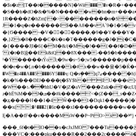
�$s�z[T��t�����N]�Wӥ���'�v�R�+���Q�m���S�a�$��*a�rc��'kLhēڞ�qbŒ�}rcp�Pmb��Y��:�j#�`�&��˩�
�S��ʪ�dO�&�%�N�����w�bn�m+���a�
1R����Z�hZm[\�>��������n�S��
J�1�q�e���ͨ���I$��A8��vA`9�1�5�v������޾��PY�4���������h��Ϊ>�I
�{Ϭ���� ~�V������,�9��Y���Y� 
�,}Zs�8����C�k�n�T������g�J�](�
�{����J|I�6{�M�&/(�Mq�!��{��f�D
'(�t�B]ǧ��Ek&iQ��8X���-��$�b�����
¹�Ý�����ιÝoӞ;�9w�s~5�;w5������p�
�l�e�w�[.n�b�����ȶ�#x��w��욪�5�Ќ��y
�W�z4��A��5���6Y5���ҷ: Q�sܷ��]qޒ7���� �h)V��M1�u�2)rx~E�=o�- �]���@�t�?
�k�%���ǅJ����ʈ�$Y$b� |I U���s
�W��⠦��hhU�V�jZ�aV ��֭�Zuk�eF�a;U[mYn˵M��rL�e�V�
ɹ�hЁ%M��J�ܒ��#k����'<�(Z��_s��Z�˘<`Ux��NƘ��$S�8"F-
�ܮ����H��1�4Ŵ���1�Dqk1�����]�7��~�fC~�гZ���ʟ�׼�r��/
��x(َ:�^���2{�6z���xI����������w��@��������{�ы�?/
Ę�A��fF��v����MsW��P~PtO>sI��༯'
���_6f�t�IO��x�cJxJMO 7���Tu����;�}b]���eZ�V��2�5
���VC�:���pku����R��2���2c����4��