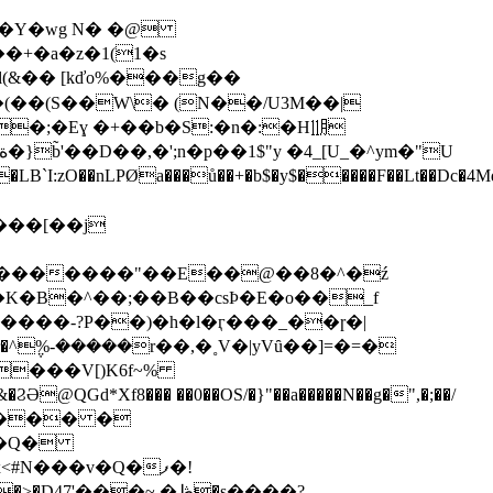
��(S��W\� (N��/U3M��|
LPØa���ů��+�b$�y$�����F��Lt��Dc�4Mdҭ�c�޺
���[��j
u�"�������"��E��@��8�^�ź
K�B�^��;��B��csϷ�Ε�o��_f
N����-?P��)�h�l�ӷ���_��ɼ�|
���V[)K6f~%
Y��Q�
#N���v�Q�ފ�!
�~,�ڟ�s����?