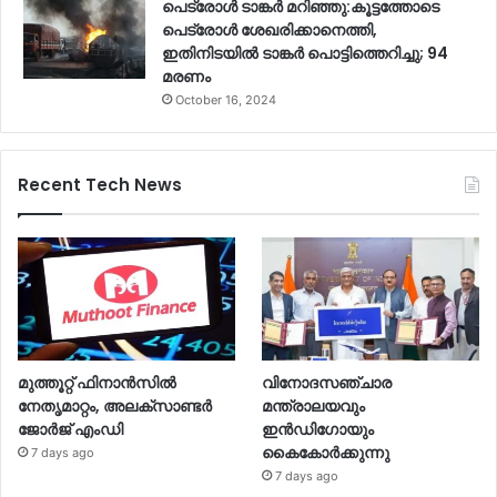
പെട്രോൾ ടാങ്കർ മറിഞ്ഞു:കൂട്ടത്തോടെ
പെട്രോൾ ശേഖരിക്കാനെത്തി,
ഇതിനിടയിൽ ടാങ്കർ പൊട്ടിത്തെറിച്ചു; 94
മരണം
October 16, 2024
Recent Tech News
മുത്തൂറ്റ് ഫിനാന്‍സില്‍
വിനോദസഞ്ചാര
നേതൃമാറ്റം, അലക്‌സാണ്ടര്‍
മന്ത്രാലയവും
ജോര്‍ജ് എംഡി
ഇന്‍ഡിഗോയും
കൈകോര്‍ക്കുന്നു
7 days ago
7 days ago