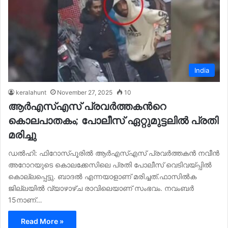
India
keralahunt
November 27, 2025
10
ആര്‍എസ്‌എസ് പ്രവര്‍ത്തകന്‍റെ
കൊലപാതകം; പോലീസ് ഏറ്റുമുട്ടലില്‍ പ്രതി
മരിച്ചു
ഡല്‍ഹി: ഫിറോസ്പൂരില്‍ ആർഎസ്‌എസ് പ്രവർത്തകൻ നവീൻ
അറോറയുടെ കൊലക്കേസിലെ പ്രതി പോലീസ് വെടിവയ്പ്പില്‍
കൊല്ലപ്പെട്ടു. ബാദല്‍ എന്നയാളാണ് മരിച്ചത്.ഫാസില്‍ക
ജില്ലയില്‍ വ്യാഴാഴ്ച രാവിലെയാണ് സംഭവം. നവംബർ
15നാണ്…
Read More »