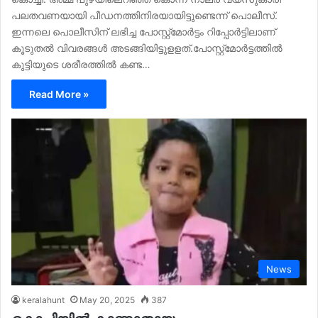
പലതവണയായി പീഡനത്തിനിരയായിട്ടുണ്ടെന്ന് പൊലീസ്.
ഇന്നലെ പൊലീസിന് ലഭിച്ച പോസ്റ്റ്മോർട്ടം റിപ്പോർട്ടിലാണ്
കൂടുതൽ വിവരങ്ങൾ അടങ്ങിയിട്ടുളളത്.പോസ്റ്റ്മോർട്ടത്തില്‍
കുട്ടിയുടെ ശരീരത്തില്‍ കണ്ട…
Read More »
News
keralahunt
May 20, 2025
387