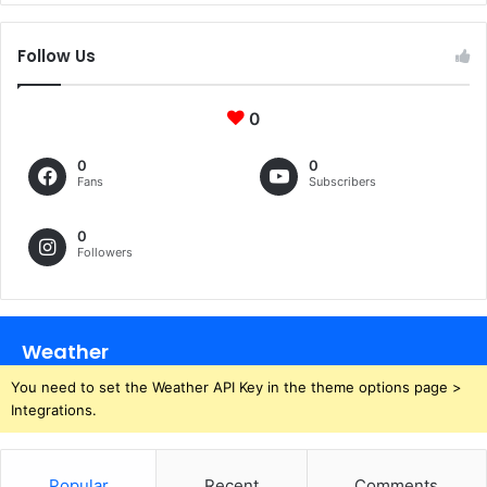
Follow Us
0
0
0
Fans
Subscribers
0
Followers
Weather
You need to set the Weather API Key in the theme options page >
Integrations.
Popular
Recent
Comments