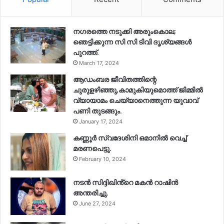
നഗരത്തെ നടുക്കി അരുംകൊല;
ഞെട്ടിക്കുന്ന സി സി ടിവി ദൃശ്യങ്ങൾ
പുറത്ത്.
March 17, 2024
ആഡംബര ജീവിതത്തിന്റെ
ചുരുളഴിഞ്ഞു,കാമുകിയുമൊത്ത് ജിമ്മില്‍
വ്യായാമം ചെയ്യാനെത്തുന്ന യുവാവ്
പണി തുടങ്ങും.
January 17, 2024
കണ്ണൂർ സ്വദേശിനി ഒമാനിൽ വെച്ച്
മരണപെട്ടു.
February 10, 2024
നടൻ സിദ്ദിഖിൻ്റെ മകൻ റാഷിൻ
അന്തരിച്ചു.
June 27, 2024