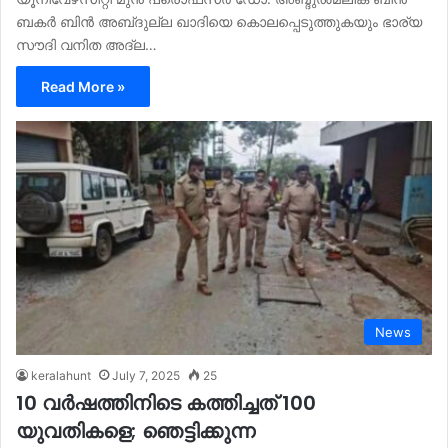
ബകർ ബിൻ അബ്‌ദുല്ല ഖാദിയെ കൊലപ്പെടുത്തുകയും ഭാര്യ
സൗദി വനിത അദ്ല…
Read More »
News
keralahunt
July 7, 2025
25
10 വര്‍ഷത്തിനിടെ കത്തിച്ചത് 100
യുവതികളെ; ഞെട്ടിക്കുന്ന