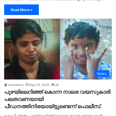
Read More »
News
keralahunt
May 23, 2025
26
പുഴയിലെറിഞ്ഞ് കൊന്ന നാലര വയസുകാരി
പലതവണയായി
പീഡനത്തിനിരയായിട്ടുണ്ടെന്ന് പൊലീസ്.
കൊച്ചി: അമ്മ പുഴയിലെറിഞ്ഞ് കൊന്ന നാലര വയസുകാരി