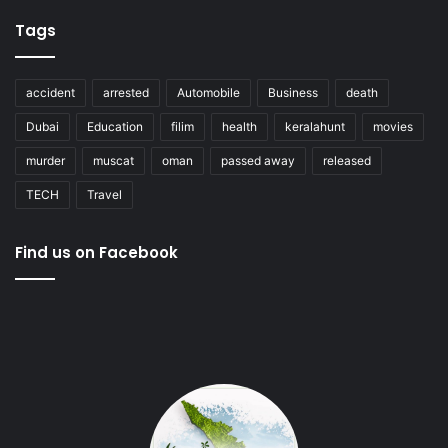
Tags
accident
arrested
Automobile
Business
death
Dubai
Education
filim
health
keralahunt
movies
murder
muscat
oman
passed away
released
TECH
Travel
Find us on Facebook