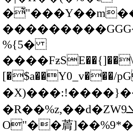
�͛"���Y��m��ȧ
���������GGG
%{5�
����FƶSE��{]��\
[�$a��Y0_v���/pG*�Ll������P,6�)ށ�Uy
�X)���:!����}
�R��%z,��d�ZWܠ9B�1#W���'{N��������i��Q�,2��O��i����R\�X¾���(�����r~��~
O"��菺]��%9*