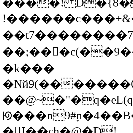
����! D�{8�C����~��;�ص�h��J
!������c���+&�
��t7��������7;
��;��񗢘�c(��
�k���
�Nй9(�������
��@~�"�q�eL(
ꡟ���n9#ׇn�4��
�J��ch�@�D!