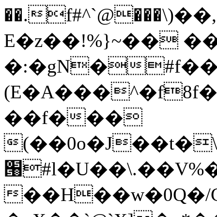
��.f#^`@���\)��
E�z��!%}~�� 
�:�gN�#f��
(E�A���^�f8f�
��f���
(��0o�J��t�
՘#l�U��\.��V%�
��H��w�0Q�/C