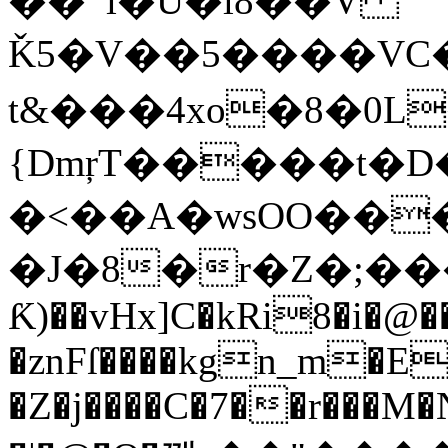
��'˺i�U�l8��V
Ǩ5�V��5����VC�Bq��~��N��@w�ގ��J���
t&���4xo�8�0L
{DmŗT�����t�D�
�<��A�wsOO���
�J�8�r�Z�;���ޑ����'.�6Q
Ƙ)��vHx]C�kRi8�i�@�
�znFſ����kgn_m�E
�Z�j����C�7��r���