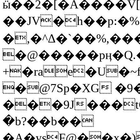
ӹ��2�[�A����V[
��JV�h��p:�%�
�,�^Δ�`��%,���
�@�����pӊ�Q.
+�rae�U�~
�@7Sp�XG �
���9J���t
�b?��b��
�A�ysF@��x�