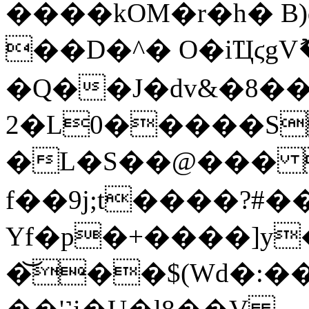
����kOM�r�h� B
��D�^� O�iҴϛgVޮ
�Q��J�dv&�8�
2�L0�����S
�L�S��@��� 
f��9j;t����?#�
Yf�p�+����]y
�͝��$(Wd�:�