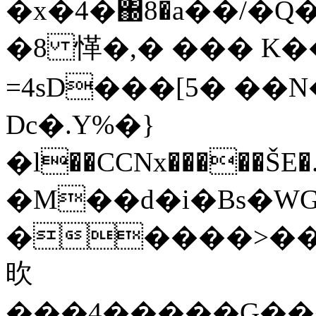
�x�4�΀8�a��/�Q
�8 愅�, � ��� K�
=4sD���[5� ��N
Dc�.Y%�}
�l��CCNx�����ŠE�.�
�M��d�i�Bs�W
�����>��UA߈_P�����E��b�>�� "�}
欥
���4�����G���e