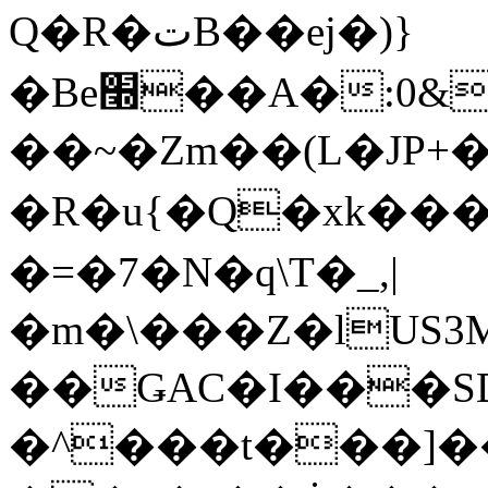
Q�R�تB��ej�)}
�Be׭��A�:
��~�Zm��(L�JP+
�R�u{�Q�xk��
�=�7�N�q\T�_,|
�m�\���Z�lUS
��ǤAC�I���S
�^���t���]�