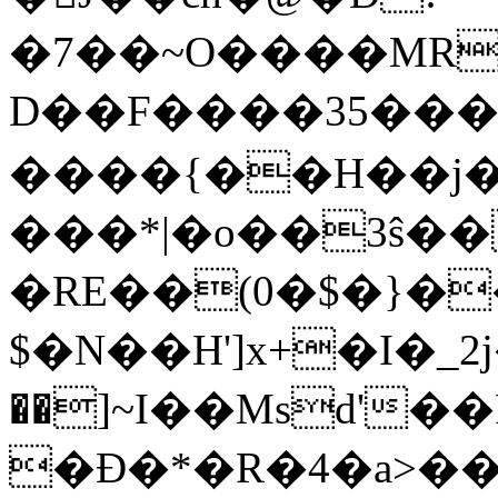
�7��~O����MR
D��F����35���0
����{��H��j
���*|�o��3ŝ��
�RE��(0�$�}�
$�N��H']x+�I�_2j������1��9
��]~I��Msd'�
�Ɖ�*�R�4�a>�