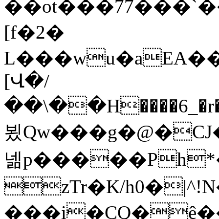
��ot���77���`��
[f�2�
L���wu�aEA��
[Վ�/
��\��H����6_�
뵜Qw���g�@�CJ�
넮p�����Ph*
zTr�K/h0�|^!
���i�CQ�ê�