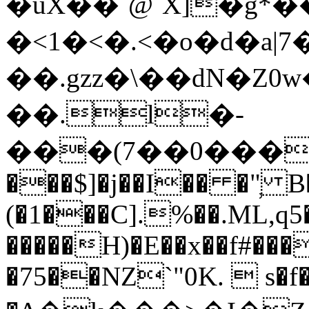
�uX��`@`X]�g
�<1�<�.<�o�d�a|7
��.gzz�\��dN�Z
��.l�-
���(7��ܔ���2������0�r0y|B��+:���r�A�3��j�wOyƖ��^�90��`����qI�̓���V
���$]�j��I�� �"̹ B�
(�1���C].%��.ML,q5��7�#׋pon��p95s�]�_��9Nj���'k
�����H)�E��x��f#���
�75��NZ`"0K.  s�