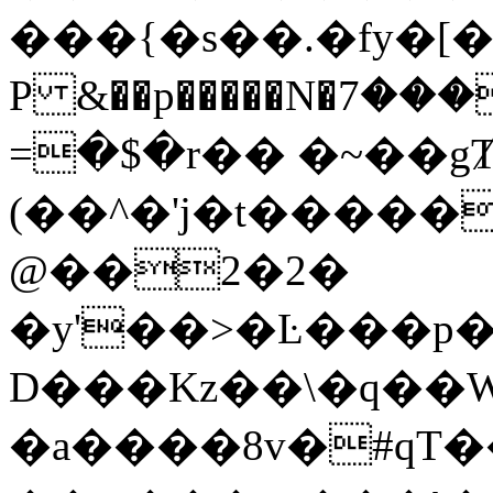
���{�s��.�fy�[
P &��p�����N�ݔ���7�(R��fi�\��Sn����Ե��`��
=�$�r�� �~��gȾ
(��^�'j�t�����
@��2�2�
�y'��>�Ŀ���p
D���Kz��\�q��
�a����8v�#qT