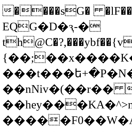
����sG� �lF�
EQG�D�ԇ-�
th@C�?,���ybf��{v��ٍ�
{��;��x����K�
���t���ե+�P�N�
��nNiv�(��r�� 5:
��hey���KA�^>
�����F0��W�A