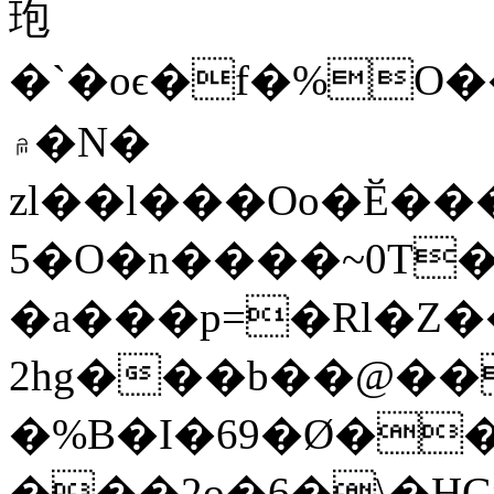
玸
�`�oϵ�f�%
۾�N�
zl��l���Oo�Ӗ�
5�O�n����~0T�
�a���p=�Rl�Z�
2hg���b��@�
�%B�I�69�Ø��
���2o�6�\�H