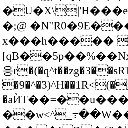
�U�X\|'H���e
�;@ �N"R0�9E��
x���h����� 
[qB��5p��%��
응r�(�q^t��zg�3��
�9�^�3)^H��1R<(�
�aЍT��=��u���L��ؽ:�w,�v��zqj�rY�����`�)0�bh3w��@o�3��F]�Tc���=d�����
��w<^_߹��W��