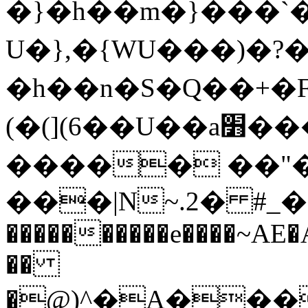
�}�h��m�}���`�
U�},�{WU���)�?�
�h��n�S�Q��+�F�
(�(](6��U��a׻���~���~�����/
����� ��"
���|N~.2� #_��
����������e����~AE
��
�@)^�A���