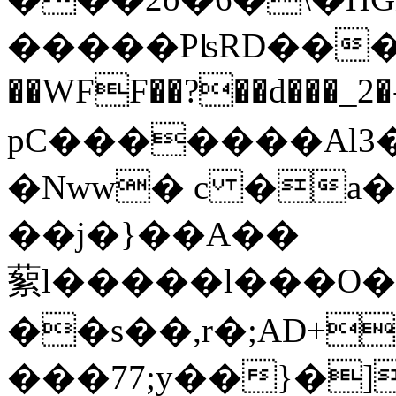
�����PʪRD���Χα*
��WFF��?��d���_2�
pC�������Al3�-
�Nww� c �a�
��j�}��A��
蕠l�����l���O�
��s��,r�;AD+�8ߤ��8�PΖ��:���=���8F%�u�1Q1I�D�l�WJMg���PXɱP\�T��8? \��4bt
���77;y��}�]��