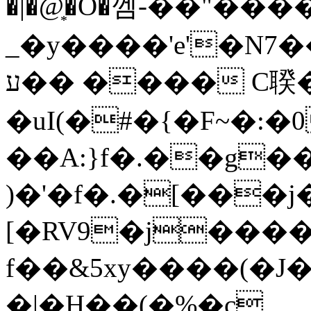
�|�@͙�O�껨-��"��
_�y����'e'�N7�
ע�� ���� C聧�̳���~0J���:ݑ�;�?
�uI(�#�{�F~�:�0y
��A:}f�.��g�
)�'�f�.�[���j
[�RV9�j����g
f��&5xy����(�J��9t@0Y�
�|�H��(�%�c