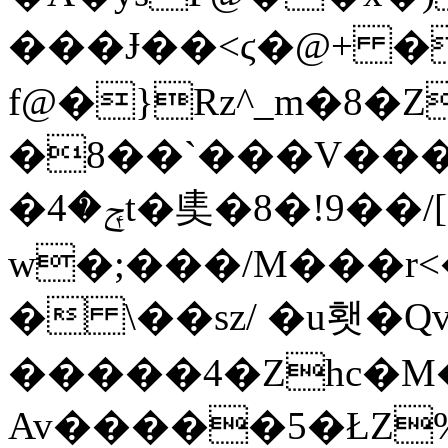
���Ɉ��<ϛ�@+ �
f@�}Rz^_m�8
�8��`���V���
�ݼ�4t�奊�8�!9��/[N�q�N���븚�L��F
w�;���/M���r
� \��sz/ �u횃�Qv
�����4�Zhc�M�
Av�����5�ŁZ%4��^�