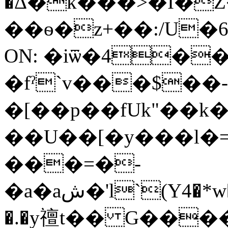
�Δ�k���>�I�Z
��ѳ�z+��:/U
ON: �iѿ�4�
�fˀ`v���$��-
�[��p��fUk"��k��
��U��[�y���l�
���=�-
�a�aش�'l`(Y4�*w�%��er�)����A�;0s�v��f���:�� 6��E�MD�n���y�`�%t�N3��Q�f˕bb1��'����i1�h�Z�I�WjE4���&f�
�.�y䄠t�� G����