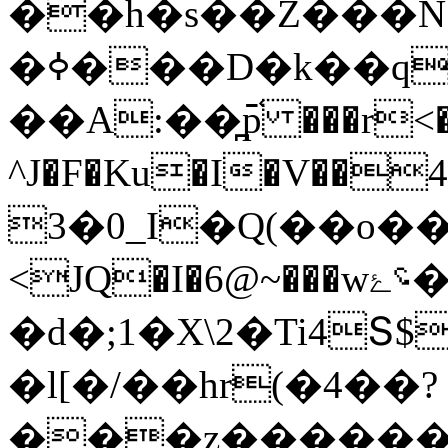
��h�s��Ż���N.
�ߦ���D�k��qg��t��_
��A:��̪߫p֫ ���r<�b
^J�F�Ku�I�V��
3�0_I�Q(��o��
<JQ�I�6@~���w؝ۓ��wϧ������;�Z:&���O�lrx�fi��Q�J�6�o�7�:�R�dny=���V�^B��M8'�HqZ���A�iz���l
�d�;1�X\2�Ti4Տ
�l[�/��hr(�4��?
���z������N