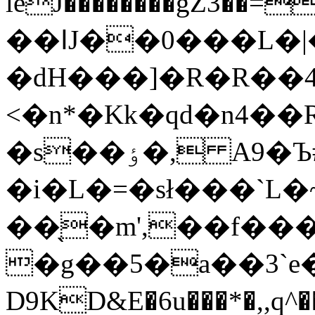
leJ��������gZ
��ߊJ��0���L�|�>��*>�
�dH���]�R�R��
<�n*�Kk�qd�n4��
�s��ٶ�, A9�Ъ#������/
�i�L�=�sł���`L
��̖�m',��f�
�g��5�a��3`e���
D9KD&E�6u���*�,,q^