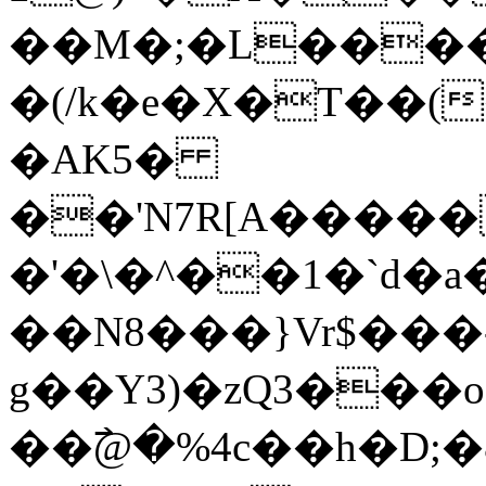
��M�;�L��
�(/k�e�X�T��
�AK5�
��'N7R[A����
�'�\�^��1�`d�
��N8���}Vr$���
g��Y3)�zQ3���
��߯@�%4c��h�D