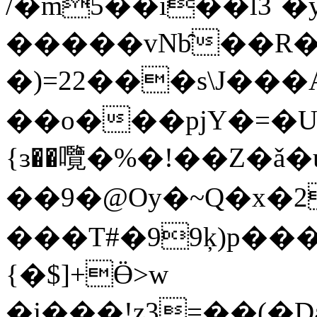
/�m5��i��l3˜�
�����vNb̑��R
�)=22���s\J��
��o���pjY�=�U���U9N
{ɜ��囕�%�!��Z�ǎ�
��9�@Oy�~Q�x�
���T#�99ķ)p��
{�$]+Ӫ>w
�j���!z3=��(�