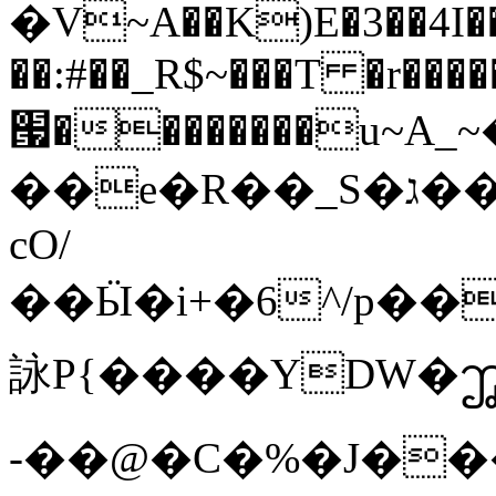
�V~A��K)E�3��4I��
��:#��_R$~���T �r���
՗��������u~A
��e�R��_S�ג�����mE����]�:S��®$ʿ�*���K��9zq%ae0jt����������VV
cO/
��Ӹ�i+�6^/p�
詠P{����YDW�ꩶ
-��@�C�%�J���