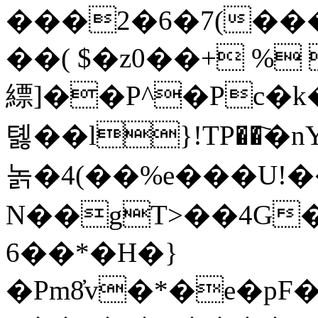
���2�6�7(��
��( $�z0��+ %
縹]��P^�P
톓��l}!TP��҇�nY
놁�4(��%e���U!�
N��gT>��4
G
6��*�H�}
�Pm8̓v�*�e�p