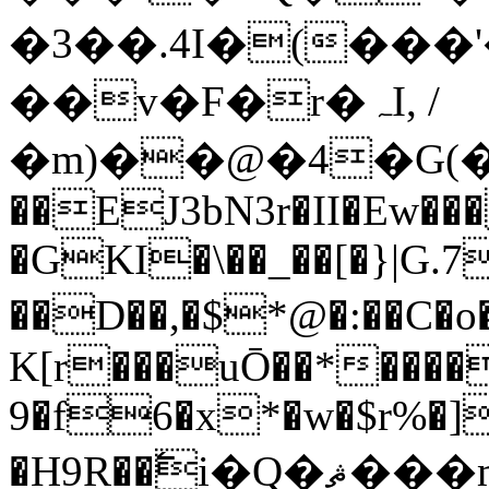
�3��.4I�(��
��v�F�r�ہI, /
�m)��@�4�G(�ᲁ
��EJ3bN3r�II�Ew�
�GKI�\��_��[�}|G.
��D��,�$*@�:��
K[r���uŌ��*����
9�f6�x*�w�$r%�]
�H9R��߱i�Q�ޘ���m���Hz �A|