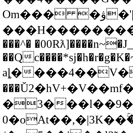
Om��� �ﯞ�'|(%
���H���������y>�
���^� �00Rƛ]����n~�J
��Qc����*sj�h�r�g�K
aȴ����4��V�
���Ǔ2�hV+�V��mf
�3���l��9�
0�oAt��,�|3K�