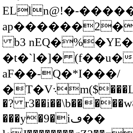
ELln@!�-����
ap������2�
b3 nEQ�%�YE
�t�`l�]� (f��u�
aF��-Q�*I���/
�T�V܈m($���L̽��b���P���gh�RѢ(>sW�E2\��H� '�]�[�V*�C�7+�II*��$eH���n���5'ER%c^��%�:'I�X%����zU�;�Q�@3��4~a=���р";��y���K&�ci�˳r�3$%g�Yr0"W����`p &�S(Ɖ��!
�? r3��i��\b�����
���y�9�iڡ��