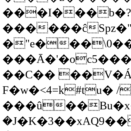
���I���b�?�
������ĉSpz�
�"e���\0��
���Ā�'�oc5���p5�TB܁
��C�� ��V�Á
F�w�<4=k#tu� /
���û��Bu�x
�J�K�3��xAQ9�