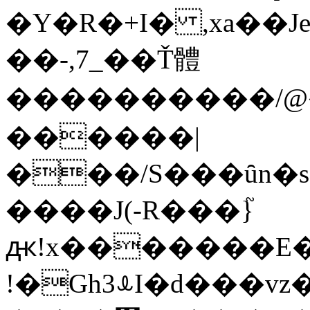
�Y�R�+I� ,xa��J
��-,7_��Ť體
����������/@�
������|
���/S���ȗn�s
����J(-R���}֮
ԫ!x�������E��
!�Gh3ꕊI�d���vz�