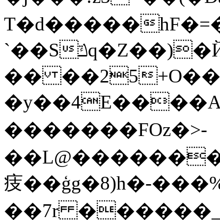
T�d�����hF�=�
`��Sݿq�Z��)�ЙA�ɢTY03:�����J�-
�� ��25+O���
�y��4E����A
����� ��FOz�>-
��L@�������
㽻��ģg�8)h�-��
��7r ������_&ٖ