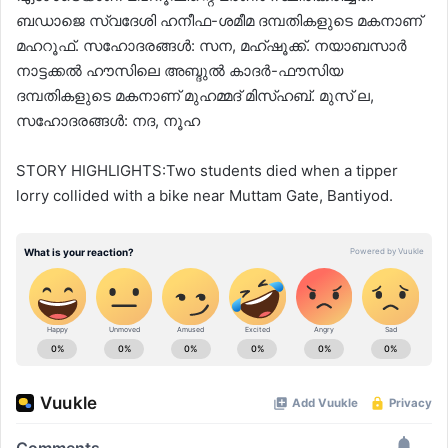
ബഡാജെ സ്വദേശി ഹനീഫ-ശമീമ ദമ്പതികളുടെ മകനാണ്
മഹറൂഫ്. സഹോദരങ്ങള്‍: സന, മഹ്ഷൂക്ക്. നയാബസാര്‍
നാട്ടക്കല്‍ ഹൗസിലെ അബ്ദുല്‍ കാദര്‍-ഫൗസിയ
ദമ്പതികളുടെ മകനാണ് മുഹമ്മദ് മിസ്ഹബ്. മുസ് ല,
സഹോദരങ്ങള്‍: നദ, നൂഹ
STORY HIGHLIGHTS:Two students died when a tipper
lorry collided with a bike near Muttam Gate, Bantiyod.