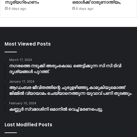
സൂര്യഗ്രഹണം
ഒരാള്‍ക്ക് ദാരുണാന്ത്യം,
6 days ago
6 days ago
Most Viewed Posts
March 17, 2024
നഗരത്തെ നടുക്കി അരുംകൊല; ഞെട്ടിക്കുന്ന സി സി ടിവി
ദൃശ്യങ്ങൾ പുറത്ത്.
January 17, 2024
ആഡംബര ജീവിതത്തിന്റെ ചുരുളഴിഞ്ഞു,കാമുകിയുമൊത്ത്
ജിമ്മില്‍ വ്യായാമം ചെയ്യാനെത്തുന്ന യുവാവ് പണി തുടങ്ങും.
February 10, 2024
കണ്ണൂർ സ്വദേശിനി ഒമാനിൽ വെച്ച് മരണപെട്ടു.
Last Modified Posts