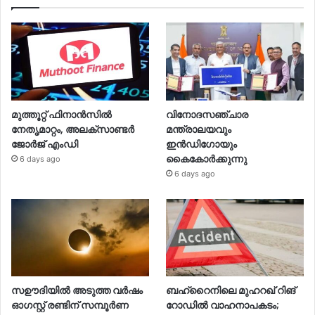
മുത്തൂറ്റ് ഫിനാന്‍സില്‍
വിനോദസഞ്ചാര
നേതൃമാറ്റം, അലക്‌സാണ്ടര്‍
മന്ത്രാലയവും
ജോര്‍ജ് എംഡി
ഇന്‍ഡിഗോയും
കൈകോര്‍ക്കുന്നു
6 days ago
6 days ago
സഊദിയില്‍ അടുത്ത വര്‍ഷം
ബഹ്റൈനിലെ മുഹറഖ് റിങ്
ഓഗസ്റ്റ് രണ്ടിന് സമ്പൂര്‍ണ
റോഡില്‍ വാഹനാപകടം;