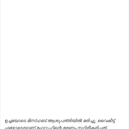
ഉച്ചയോടെ മിസ്ഹബ് ആശുപത്രിയില്‍ മരിച്ചു. വൈകീട്ട്
ഏഴോടെയാണ് മഹറൂഫിന്റെ മരണം സ്ഥിരീകരിച്ചത്.