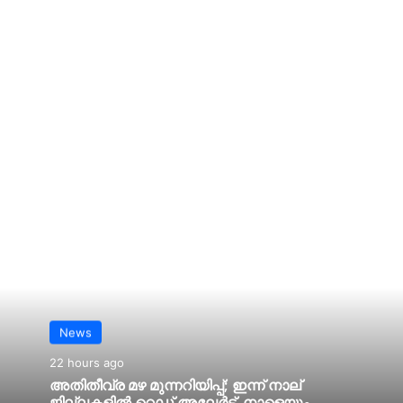
News
22 hours ago
അതിതീവ്ര മഴ മുന്നറിയിപ്പ്; ഇന്ന് നാല്
ജില്ലകളില്‍ റെഡ് അലേര്‍ട്ട്, നാളെയും