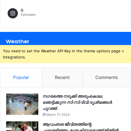
0
Followers
Weather
You need to set the Weather API Key in the theme options page >
Integrations.
Popular
Recent
Comments
നഗരത്തെ നടുക്കി അരുംകൊല;
ഞെട്ടിക്കുന്ന സി സി ടിവി ദൃശ്യങ്ങൾ
പുറത്ത്.
March 17, 2024
ആഡംബര ജീവിതത്തിന്റെ
ചുരുളഴിഞ്ഞു,കാമുകിയുമൊത്ത് ജിമ്മില്‍