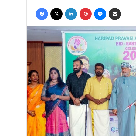
Facebook
X
LinkedIn
Pinterest
Messenger
Share via Email