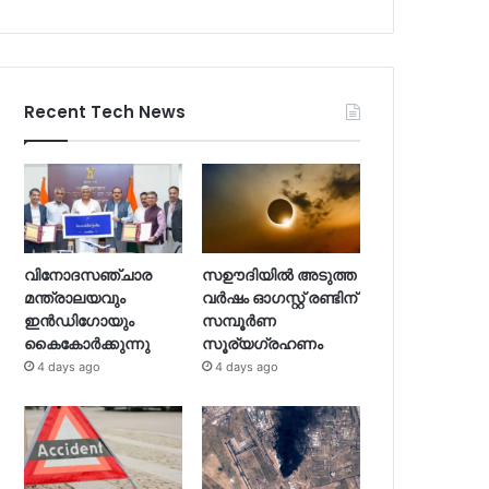
Recent Tech News
വിനോദസഞ്ചാര
സഊദിയില്‍ അടുത്ത
മന്ത്രാലയവും
വര്‍ഷം ഓഗസ്റ്റ് രണ്ടിന്
ഇന്‍ഡിഗോയും
സമ്പൂര്‍ണ
കൈകോര്‍ക്കുന്നു
സൂര്യഗ്രഹണം
4 days ago
4 days ago