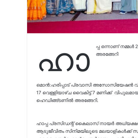
ഹാ
പ്പ ഒന്നാണ് നമ്
അരങ്ങേറി
ഒമാൻ:ഹരിപ്പാട് പ്രവാസി അസോസിയേഷൻ വി
17 വെള്ളിയാഴ്ച വൈകിട്ട് 7 മണിക്ക് വിപ
ഹെഡിങ്ങ്ടണിൽ അരങ്ങേറി.
ഹാപ്പ പ്രസിഡന്റ് കൈലാസ് നായർ അധ്യക്ഷ
ആടുജീവിതം സിനിമയിലൂടെ മലയാളികൾക്ക് 