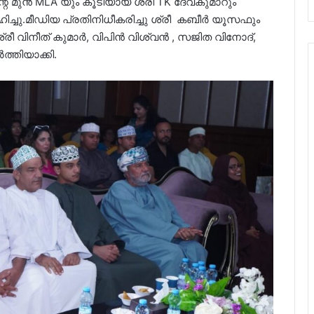
െ മുൻ MLA യും കൂടിയായ ശ്രീ TK ദേവകുമാറും
വഹിച്ചു.മീഡിയ പ്രതിനിധീകരിച്ചു ശ്രീ കബീർ യൂസഫും
്രീ വിനീത് കുമാർ, വിപിൻ വിശ്വൻ , സജിത വിനോദ്,
്തിയാക്കി.