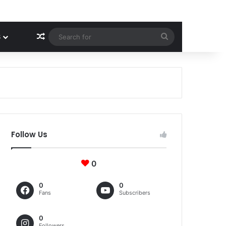
Random Article
Search
S
for
Follow Us
0
0
0
Fans
Subscribers
0
Followers