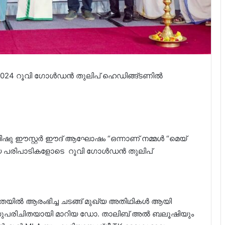
മൾ 2024 റൂവി ഗോൾഡൻ തുലിപ് ഹെഡിങ്ങ്ടണിൽ
ഷു ഈസ്റ്റർ ഈദ് ആഘോഷം “ഒന്നാണ് നമ്മൾ “മെയ്
ുലമായ പരിപാടികളോടെ റൂവി ഗോൾഡൻ തുലിപ്
തയിൽ ആരംഭിച്ച ചടങ്ങ് മുഖ്യ അതിഥികൾ ആയി
സുപരിചിതയായി മാറിയ ഡോ. താലിബ് അൽ ബലൂഷിയും