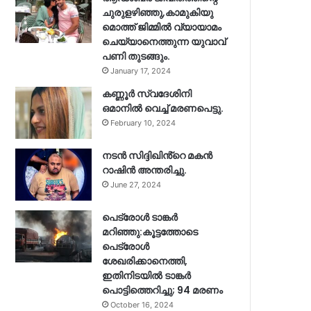
ചുരുളഴിഞ്ഞു,കാമുകിയു
മൊത്ത് ജിമ്മില്‍ വ്യായാമം
ചെയ്യാനെത്തുന്ന യുവാവ്
പണി തുടങ്ങും.
January 17, 2024
കണ്ണൂർ സ്വദേശിനി
ഒമാനിൽ വെച്ച് മരണപെട്ടു.
February 10, 2024
നടൻ സിദ്ദിഖിൻ്റെ മകൻ
റാഷിൻ അന്തരിച്ചു.
June 27, 2024
പെട്രോൾ ടാങ്കർ
മറിഞ്ഞു:കൂട്ടത്തോടെ
പെട്രോൾ
ശേഖരിക്കാനെത്തി,
ഇതിനിടയിൽ ടാങ്കർ
പൊട്ടിത്തെറിച്ചു; 94 മരണം
October 16, 2024