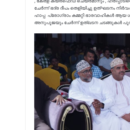
, കേരള കയർഫെഡ് ചെയർമാനും , ഹരിപ്പാടിന്റ
ചേർന്ന് ഭദ്ര ദീപം തെളിയിച്ചു ഉത്ഘടനം നിർ
ഹാപ്പ പ്രോഗ്രാം കമ്മറ്റി ഭാരവാഹികൾ ആയ ശ
അനുപൂജയും ചേർന്ന് ഉത്ഖടന ചടങ്ങുകൾ പൂർത