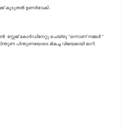
ക് കൂടുതൽ ഉണർവേകി .
 സ്റ്റേജ് കോർഡിനേറ്റു ചെയ്തു “ഒന്നാണ് നമ്മൾ ”
ിന്തുണ പിന്തുണയോടെ മികച്ച വിജയമായി മാറി.