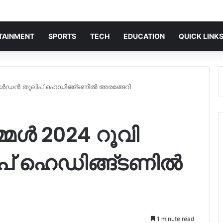
TAINMENT
SPORTS
TECH
EDUCATION
QUICK LINK
 ഗോൾഡൻ തുലിപ് ഹെഡിങ്ങ്ടണിൽ അരങ്ങേറി
മ്മൾ 2024 റൂവി
് ഹെഡിങ്ങ്ടണിൽ
1 minute read