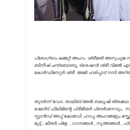
പ്രോഗ്രാം കമ്മറ്റി അംഗം ശ്രീമതി അനുപൂജ
ബിനീഷ് ചന്ദ്രബാബു, ട്രെഷറർ ശ്രീ വിമൽ എന്
കോർഡിനേറ്റർ ശ്രീ അജി ഹരിപ്പാട് നന്ദി അറ
തുടർന്ന് ഡോ. താലിബ് അൽ ബലൂഷി തിരക്കഥ എഴ
ഷോർട് ഫിലിമിന്റെ പ്രീമിയർ പ്രദർശനവും,
സ്റ്റാൻഡ് അപ്പ് കോമഡി ,ഹാപ്പ അംഗങ്ങളും മസ്ക
മുട്ട് , കീതർ പ്ളേ , ഗാനങ്ങൾ , നൃത്തങ്ങൾ ,