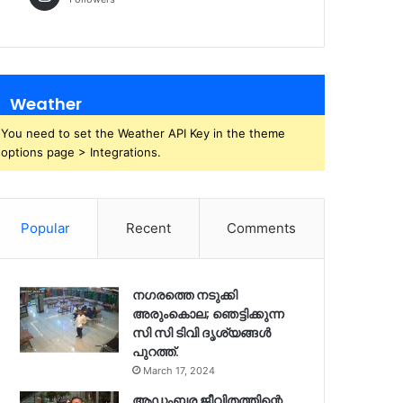
Weather
You need to set the Weather API Key in the theme
options page > Integrations.
Popular
Recent
Comments
നഗരത്തെ നടുക്കി
അരുംകൊല; ഞെട്ടിക്കുന്ന
സി സി ടിവി ദൃശ്യങ്ങൾ
പുറത്ത്.
March 17, 2024
ആഡംബര ജീവിതത്തിന്റെ