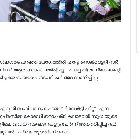
 സ്വാഗതം പറഞ്ഞ യോഗത്തിൽ ഹാപ്പ സെക്രെട്ടറി സർ
നിവർ ആശംസകൾ അർപ്പിച്ചു. ഹാപ്പ പ്രോഗ്രാം കമ്മറ്റി
ിയിച്ച ശേഷം യോഗ നടപടികൾ അവസാനിപ്പിച്ചു.
ുതി സംവിധാനം ചെയ്ത “ദി ഡേർട്ടി ഫീറ്റ്” എന്ന
 സുപ്രസിദ്ധ കോമഡി തരാം ശ്രീ കലാഭവൻ സുധിയുടെ
്കറ്റിലെ വിവിധ സംഘടനകളും ചേർന്ന് അവതരിപ്പിച്ച ദഫ്
 ഫ്യൂഷൻ , ഡിജെ തുടങ്ങി നിരവധി