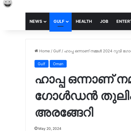
NEWS
GULF
HEALTH
JOB
ENTER
Home
/
Gulf
/
ഹാപ്പ ഒന്നാണ് നമ്മൾ 2024 റൂവി
Gulf
Oman
ഹാപ്പ ഒന്നാണ് ന
ഗോൾഡൻ തുലിപ
അരങ്ങേറി
May 20, 2024