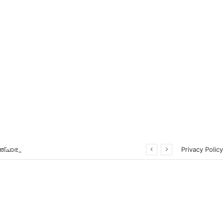
വിനോദസഞ്ചാര മന്ത്രാലയവും ഇന്‍ഡിഗോയും കൈകോര്‍ക്കുന്നു
Privacy Policy