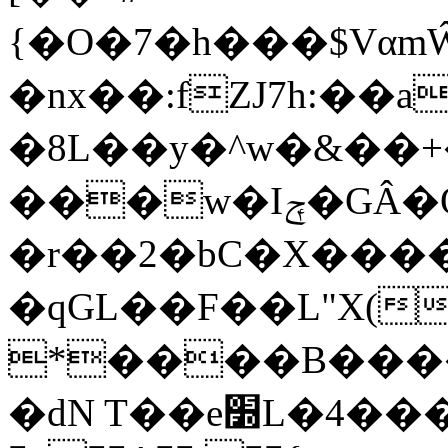
{�O�7�h���$VαmŴ
�nx��:fZJ7h:��
�8L��y�^w�&��
���w�Iݼ�GÂ�O��e:��a��P
�r��2�bC�X����ms{��_��ו��L�$�U
�qGL��F��L"X(
*����B����è
�dN T��e׽L�4���� � LMKDݥO?