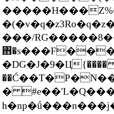
�����H���Z%�
�(�v�ԛ�z3Ro�ԛ�z�
���/RG�����8�
΋�s���F��
�DG�J�9�Ц{���
��Ć��T�P�N�
� #e��'L�Q��
h�np�ǘ���n���