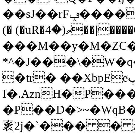
��sJ��rFݡ����]R )��P��x�S��]'t����iL��@#
(� (�uR�ތ(�4��|
���M��y�M�ZC�
*^�J���\�W�q
�tr� ��XbpEeٻLX
I�.AznH�P��
�P��D�>~�WqB�
袲2j�`��� � 