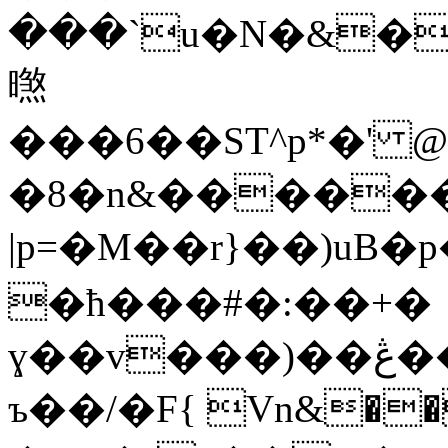
���`u�N�&�
㬠
���6��ST^p*�' 
�8�n&������
|p=�M��r}��)uB�
�ћ���#�:��+�
ɣ��v���)��ڠ��#�H�R_�G_~}� ?
ъ��/�F{ Vn&�