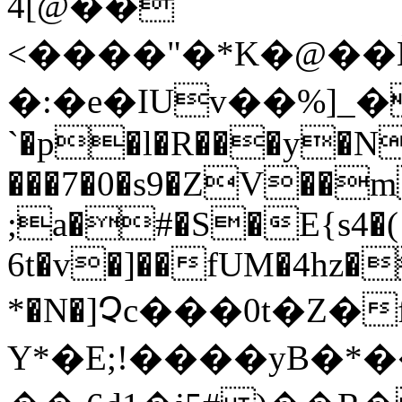
4[@��
<����"�*K�@��Ě
�:�e�IUv��%]_�
`�p�l�R���y�N
���7�0�s9�ZV��
;a�#�S�E{s4�( 
6t�v�]��fUM�4hz�
*�N�]Չc���0t�Ζ
Y*�E;!����yB�*�