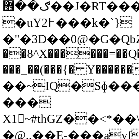
ګ��޾��J�RT����������
�uY߅2���k�`}
�"�3D��0@�G�QbZ.�Y���R�܊���^�
��8^X������=��Q
���_��(���{� Y��
��~IQ�Sɸ��
���
X1~#thGZ��<*�
�@..��E-���ayf