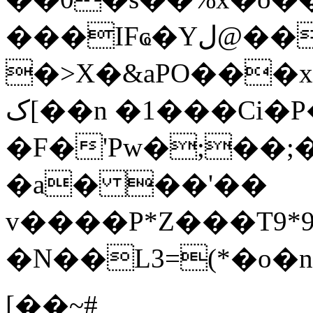
���IFҩ�Yل@������:����O���i�h���E]�W�zN{�I�0��ǫ�^�/u��R�4:�
�>X�&aPO���
ک[��n �1���Ci�P�1?
�F�'Pw�;��
�a� ��'��
v����P*Z���T9*
�N��L3=(*�o�n�9٢d�E`��P�����9(f6\qt��CO�
[��~#