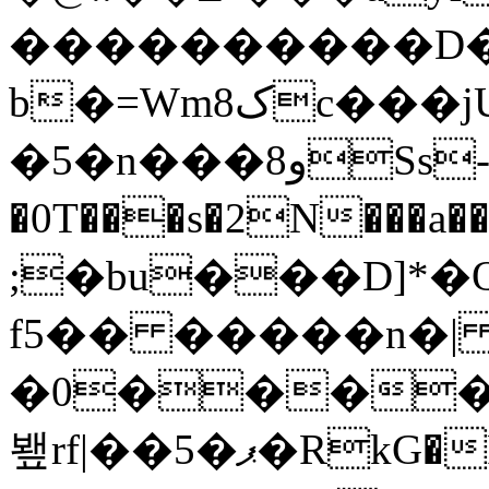
����������D�,
b�=Wm8کc���jU��N)�hӱ�S3
�5�n���و8Ss-
�0T���s�
2N���a��*��Кn�
;�bu���D]*�
f5�� �����n�|
�0����
뵆rf|��5�ޕ�RkG�R�蕢