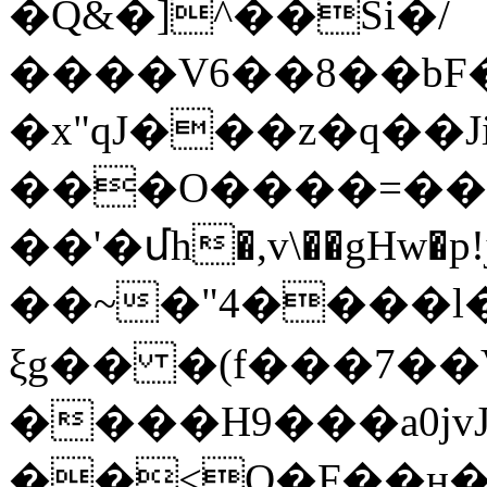
�Q&�]^��Si�/
����V6��8��bF��
�x"qJ���z�q��J
���O����=�
��'�մh�,v\��gHw�
��~�"4����l�
ξg�� �(f���7��
����H9���a0jv
��<Q�F��ӈ�W