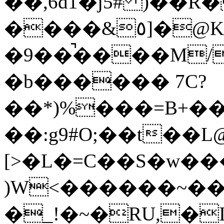
��,6d1�j5# )�
����&٥]�@Kt�2�S�(]�U��
�9��̚����M/
�b������ 7C?
��*)%���=B+��
��:g9#O;��t��L
[>�L�=C��S�w�
)W<������~��
�_!�~�RU,�