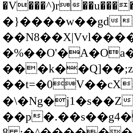
�V���^)r��u��
�}����w��gd
��N8��X|Vvl��
�%��O'�A�Oa
���k��Q]��;z
��t=�0V��cX
�\�Ng�j1�s��Z
��p�.��s��g4
8 ;�^������