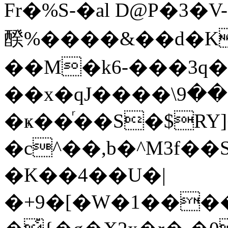
Fr�%S-�al D@P�3�
䤆%����&��d�K
��M�k6-���3q�
��x�qJ����\ڜ��9�"��YkT�Ls&n���fQ�r�F�>���ZO.]��Hu6E�J�fzg�Hu&n���f�HUoT�S���J�&M�1c�L�b����Cf^��,j�
�ҝ��ͬ��S�$RY]
�c^��,b�^M3f��
�K��4��U�|
�+9�[�W�1����