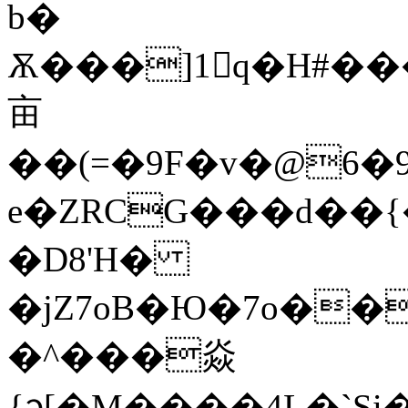
b�
Ѫ���]1񯠘q�H#����^om��P��K
亩
��(=�9F�v�@6
e�ZRCG���d��{
�D8'H�
�jZ7oB�Ю�7o��
�^���焱
{ᦡ[�M����4L�`Si�