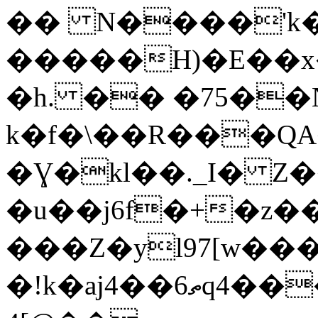
�� N����'k
�����H)�E��
�h. �� �75��N
k�f�\��R���QA
�Ɣ�kl��._I� Z��Ԑ,T&��S��"r��
�u��j6f�+�z��
���Z�yl97[w���
�!k�ajތ6��4q4�������Q׌��Z��@�-:�V��lf�;�I�2�O����$AX$0��G��f֞�:�� 6<