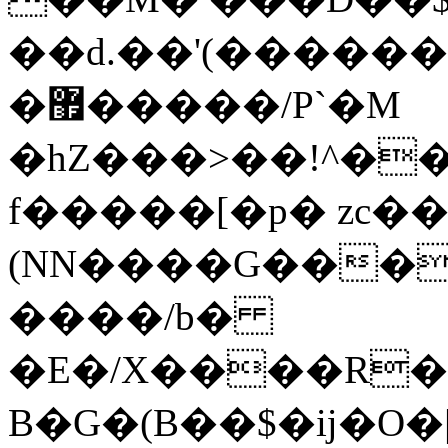
��d.��'(������M
�޿�����/P`�M
�hZ���>��!^�
f�����[�p� zc��
(NN����G���
����/b�
�E�/X����R�
B�G�(B��$�ĳ�O�