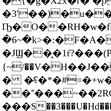
�҅{�g�X2x�r� �̢
�3'��)�u��
Ҧ�O��RH�w�f
�6~�k>�:�F�A�
�JϢ��͓�1ŕ?���(
{~/��V�H��J
� �̴⸮�*�#=�+w�
��˭���~��2R
���S��3���U�Hd�