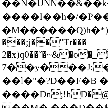
��N�UNN��&��k�'�
����I��h�/�P��
�M������Q)h�*)�
���;j��"Ŧr���
2�x)q0��˘�~&�o�_
7��y���J:
��l�"�?D��F�B 
����Dn;!hD�@�9E� eF
��M� ���D��