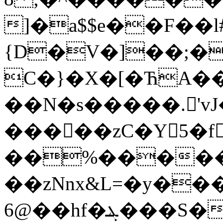
]�a$$e��F��l
{D�V�]��;�
C�}�X�[�ЋA��=
��N�s�����.'vJ
�����zC�Y5�f
��%����
��zNnx&L=�y���ـ
�@6�hf�ܔ���S��'1˝>~� =��