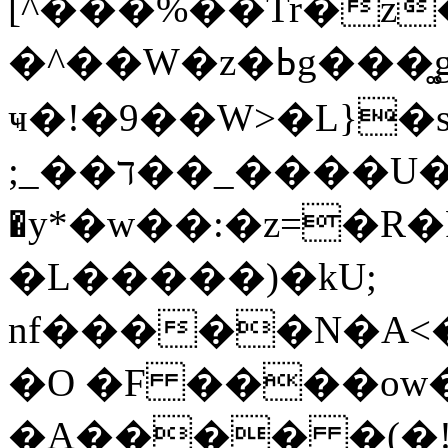
[^���%��Tr�z��I�ש��2�uj{
�^��W�z�ߕg���͚g���ߴ����W5�4}�z擱
ҹ�!�9��W>�L}�
;_��ד��_����U�z��]u&����v&���M�_�rs��W���;��4�Ìz�>����3Ξ^
�y*�w��:�z=�R
�L�����)�kU;
nf�����N�A<
�O �F ����ow
�A���� �(�