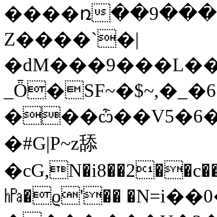
����ռ��9����
Z����`�|
�dM���9���L��=
_Ȫ�SF~�$~,�
���ѽ
��V5�6
�#G|P~z舔
�cG,N�i8��2��c�
㍱�ϱ'�� �N=i