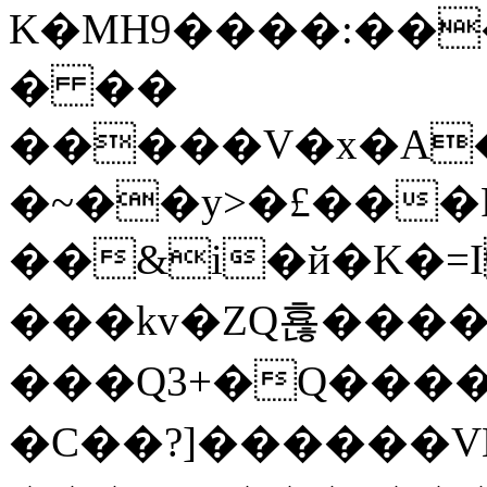
K�MH9����:���
� ��
�����V�x�A�
�~��y>�£���
��&i�й�K�=I
���kv�ZQ횮����
���Q3+�Q�����L(�3
�C��?]������