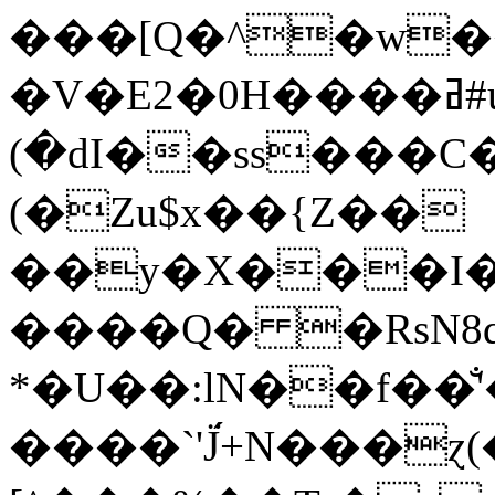
���[Q�^�w�
�V�E2�0H����ߥ#u��J+؉
(�dI��ss���C�
(�Zu$x��{Z��
��y�X���I�
����Q� �RsN8q
*�U��:lN��f��
����`'J̈́+N���