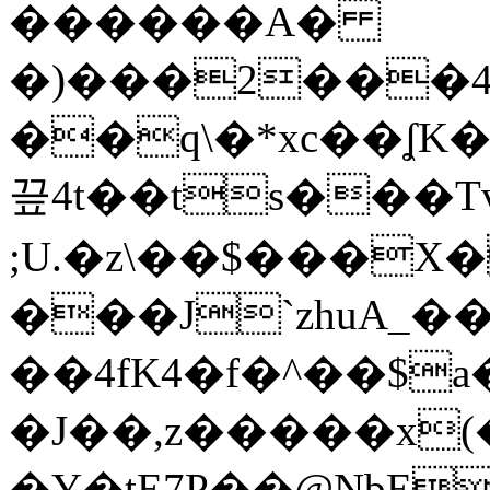
������A�
�)���2���
��q\�*xc��ʆK
끞4t��ts���T
;U.�z\��$���X
���J`zhuA_�
��4fK4�f�^��$a
�J��,z�����x
�Y�tE7P��@NbE