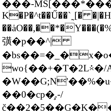
���-MS[���*���4
K�P�^t��Ű��`˷[� �
��ȧO��,��*�Y���(�
彉�p��^|
�bs��=�_�x�
wo{��+�T�2L⨰�/A:
�W��G;N'��%�
��0�cp�̧.-/
č��2�5��G�K��