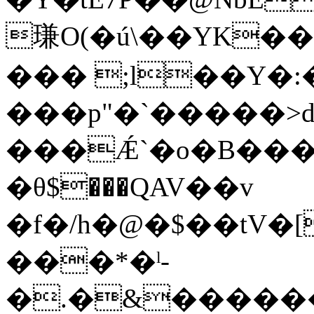
㻩O(�ú\��YK��
��� ;l��Y�:�
���p"�`�����>
���Ǽ`�o�B���
�θ$���QAV��v
�f�/h�@�$��tV�
���*�ˡ-
�.�&������ݑ�Exz�Bi��Z9ҹo�