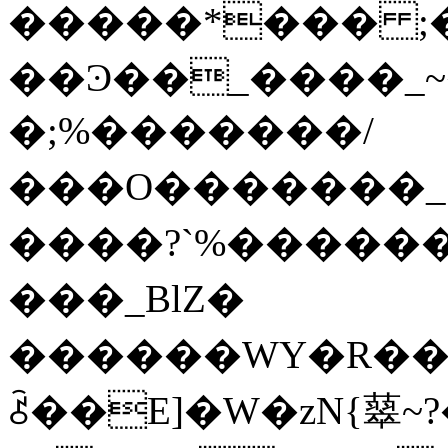
�����*��� ;��q
��Ͽ��_����_
�;%�������/
���O�������_
����?`%�������_P
���_BlZ�
������WY�R��t�A�o:�ɞ
ꋺ��E]�W�zN{䕜~?