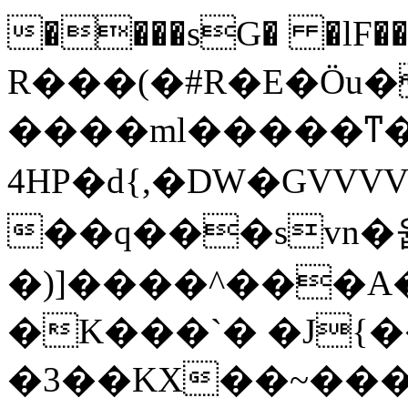
����sG� �lF�
R���(�#R�E�Öu
����ml�����ͳ�k��X�
4HP�d{,�DW�GVVVVVVUV���o�[��xkM� {ݫ 
��q���svn�
�)]����^���A
�K���`� �J{�
�3��KX��~��