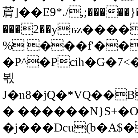
菺]��E9*./,;�����}
���2��yԏz���
% ���f'�
�P^�Pcih�G�7
뵋
J�n8�jQ�*VQ��
� ������N}S+�O�yDc
�j���Dcu(b�A$�"a