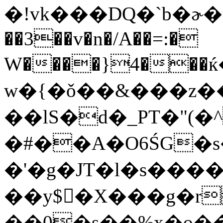
�!vk���DQ�`b�ɚ�t�ʈ'1���x�
��3��v�n�/A��=:�

W����}4���
w�{�ǒ��&���z��
��lS�d�_PT�"(�
�#��A�O6ŚG
�'�g�JT�l�s����
��y$􉖐�X���g�r
��0�s��%x�o��