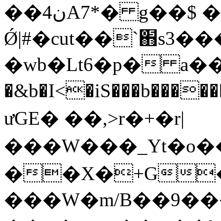
��4نA7*� g��$ �[Nff�?
Ǿ|#�cut��`֋s3
�wb�Lt6�p� a�
�&b�I<�iS���b��������O���
ưGE� ��,>r�+�r|
���W���_Yt�ο
��X�+G��
���W�m/B��9��