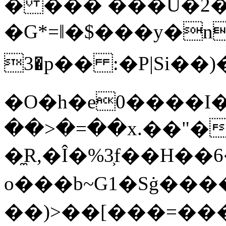
� ��� ���U�2�
�G*=ǁ�$���y�n�\N�
3�p�� :�P|Si�
�O�h�e0����I
��>�=��x.��"�
�̼R,�Î�%3͕f��H
o���b~G1�Sġ����
��)>��[���=���