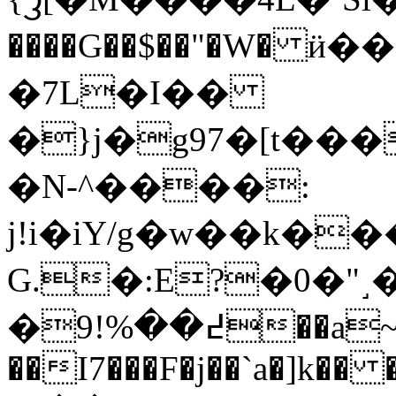
����G��$��"�W� ӥ
�7L�I��
�}j�g97�[t��
�N-^����:
j!i�iY/g�w��k�
G.�:E?�0�"˼�
�߄��%!9��a~^};
��I7���F�j��`a�]k�� �