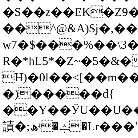
�S��z��EK�Z
��^@&A)$j�,��
w7�$���%��\3�
R�*hL5*�Z~�5�&�
H)�0l��<[��m����;�w
�)�����d{
��Y��ӰU��U��
謮�;ھʵ�ݑ�Lr�
��