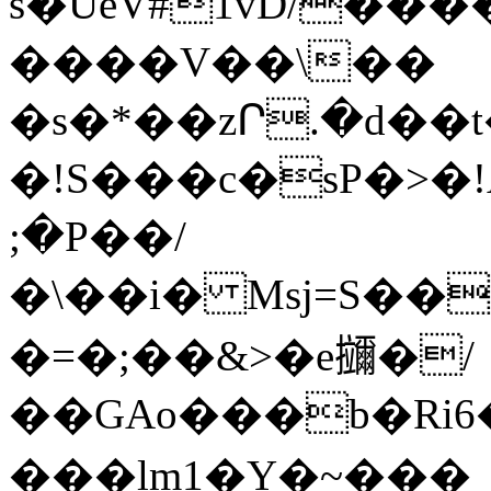
s�UeV#1vD/���
����V��\��
�s�*��zՐ.�d��t�ݲ���t��/5]18�0t�m�r���K�ΐ�
�!S���c�sP�>�!A�
;�P��/
�\��i� Msj=S��M+�oބ@^�V�ysj=Sʅ�75��B��~���z��� zA��U��Bh|Z=S�y�\�<׋@4L�`K��
�=�;��&>�e鿜�/
��GAo���b�Ri6
���lm1�Y�~���