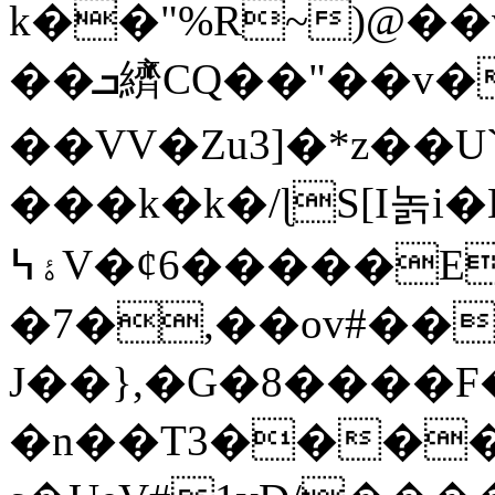
k��"%R~)@��v
��ܒ纃CQ��"��v�ࡀ��������ӦD�a
��VV�Zu3]�*z��U
���k�k�/ɭS[I놁i
ۀ߆V�ȼ6�����E��5�#�q�$�j�0��h}
�7�,��ov#��
J��},�G�8����
�n��T3����