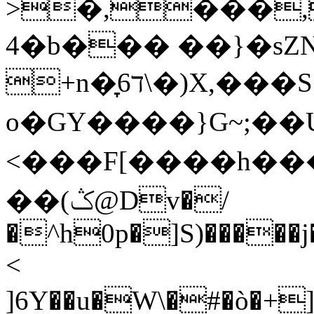
>�,���,
4�b��� ��}�s
+n�̞ד6\�)X,���S�yc?
o�GY����}G~;��
<���F[����h��
��(ݣ@Dv�/
�^h0p�]S)�����j
<
]6Y��u�̵W\�#�ò�+