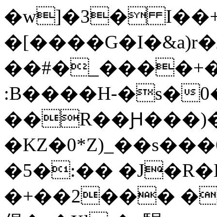
�w]�3� I��
�[����G�I�&a)r�
��#�_����+�
:B����H-�s�
��R��Ԩ���)
�KZ�0*Z)_��s�
�5�:�� �J�R�
�+��2��� �