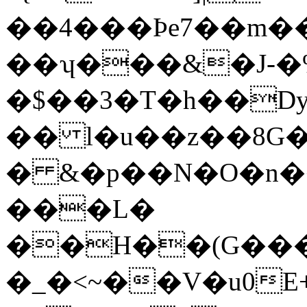
��4���Þe7��m�
��ʮ���&�J-�
�$��3�T�h��D
�� l�u��z��8G��
� &�p��N�O�n�
���L�
��H��(G���
�_�<~��V�u0E