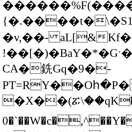
������%F(����
{�.����t�\�
�v,��- aL[&Kf
!��[�)�BaY�*�Gˑ
CA�銑Gq�9�-
PT=RY��Oհ�P�
�X��(ፚ\��qK��
0�`��W�c�,^��Y�