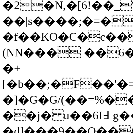
�2�N,�[6!��_
��|s����;�=��ؤzJ�Kx��3
�f��KO�C�c��
(NN��� ��6
�+
[�b��;�F��'�=�{���=�J�z
�]�G�G/(��=%�
��j� u��6I߃ g��i[|
�d]���9��O��#