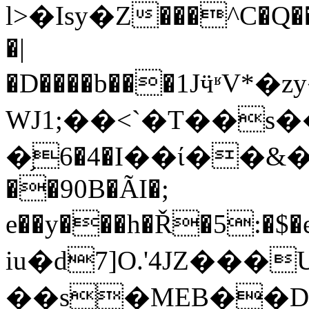
l>�Isу�Z���^C�Q�
�|
�D����b���1Jӵ
WJ1;��<`�T��s�
�֥6�4�I��ί��&
��90B�ÃI�;
e��y���h�Ř�5:�$�ea�
iu�d7]O.'4JZ��
��s�MEB��