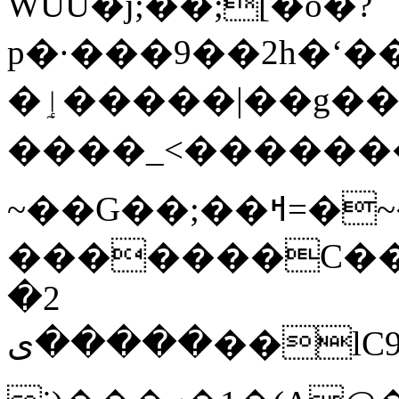
WUU�j;��;[�o�?
p�·���9��2h�ʻ�����{J�3l9=eר� EUDW0C
�ٳ�����|��g���g_Ja�T�}
����_<�������
~��G��;��ߞ=�~�����|
�������C��P��
2�
�����ى��lC9��E��h����5T��p��o��L�ٻ�����L�پ�