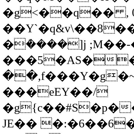
�g<��q�� , 
��Y`�q&v\��8��
�ܳ����]j ;M��
���5�AS���L
��,f���Y�g�
���eEY��/
�g{c��#S�p�
JE�� �:�6��6