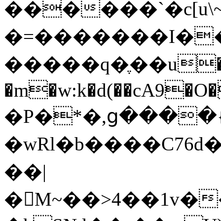
������`�c[u\~
�=�������I�
�����q�ֶ��u�O7
�m�w:k�d(��cA9�O�L�L�
�P�*�,ց����{�
�wRl�b����C76d
��|
�M~��>4��1v�