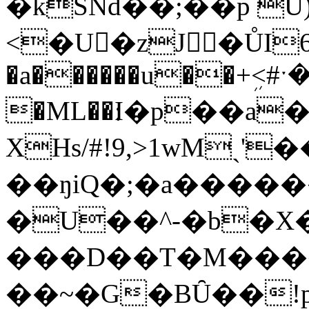
�kSNd��;��p U)
<�U󉹯�zJ�ŮI6
�a������u��+ܹ<
�ML��׃I�p��a�@��>��H��qk��ȼ��&9��7Ȉ�\�v�l?
XHs/#!9,>1wM
��ŋiQ�;�a�����
�U��^-�b�X��
���D��T�M����
��~�G�BȖ��!