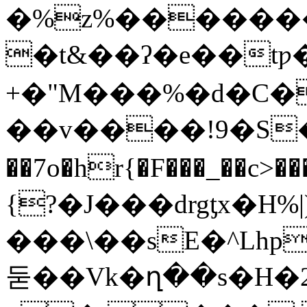
�%z%�������)
�t&��ʔ�e��tƿ
+�"M���%�d�C�
��v����!9�S��
��7o�hr{�F���_��c>�����+�a����
{?�J���drgƫx�H
���\��sE�^Lh
둗��Vk�ղ��s�H�