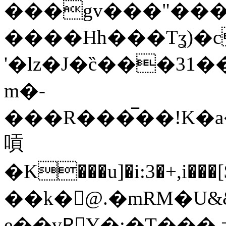
���gv���"���
����Hh���Tʓ)�
'�lz�J�c̏���31�
m�-
���R���̅��!K�
嗊
�K���u]�i:3�+,i���[$]�F�^_�Y���
��k�@.�mRM�U&&
e��vRَY�;�T��� 