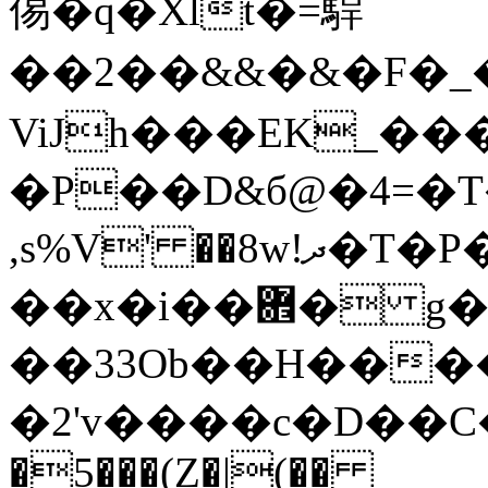
㑥�q�Xlt�=駻
��2��&&�&�F�
ViJh���EK_��
�P��D&б@�4=�T
,s%V' ��8w!ދ�T�Ρ�/
��x�i��܎� g��
��33Οb��H���
�2'v����c�D��C�ԕ
�5���(Z�|(��