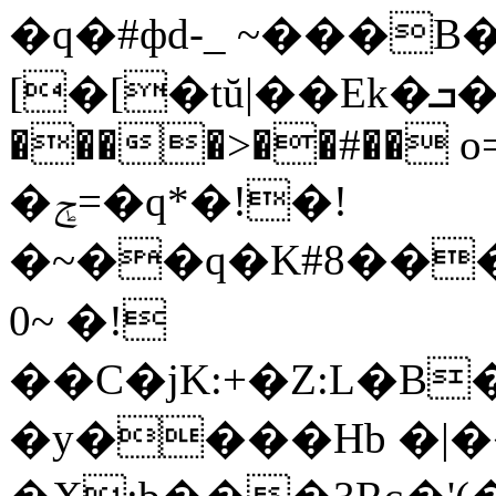
�q�#фd-_ ~���
[�[�tŭ|��Ek�ܒ��=M//
����>��#�� o=Y o0
�ݮ=�q*�!�!
�~��q�K#8���
0~ �!
��C�jK:+�Z:L�B
�y����Hb �|