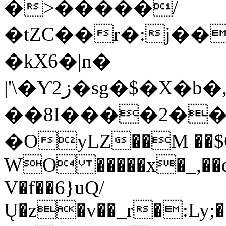
�>�����/
�tZC��r�:j��
�kX6�|n�
|'\�Ƴ2ز�sg�$�X�b�,�pK��C_�$T�b�%n�8�Fgh�>��-S,F4G:�u{9�87E�Q
��8I����2��
�OyLZ��M ��$C
WO �����x�_,��d`
V�f��6}uQ/
Ų�z�v��_r�:Ly;�