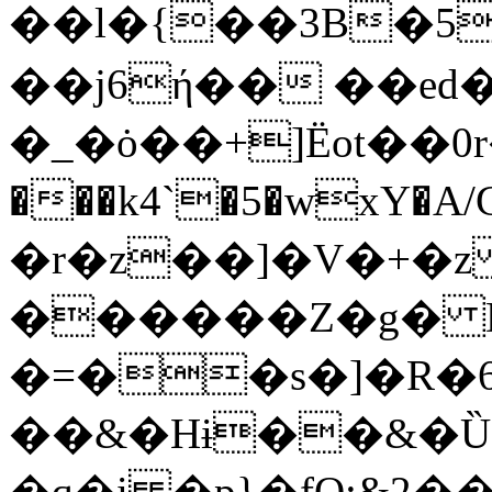
��l�{��3B�5
��j6ή�� ��ed�ض�eD~�#
�_�ȯ��+]Ëot��0r����
���k4`�5�wxY�A
�r�z��]�V�+�
������Z�g� D
�=��s�]�R�6 �<����"9la�l⥪�����"
��&�Hɨ��&�Ȕ
�q�i �p}�fQ;&2�