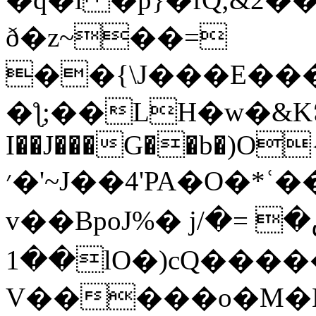
ð�z~��=
��{\J���E���X�j�g�_��pd[
�ƪ;��LH�w�&K
I��J���G��b�)O{
׳�'~J��4'PA�O�*ʿ��'��|���SWB��
v��B
poJ%� jڞ� =�/
��1lO�)cQ�����rs�#�
V�����o�M�E