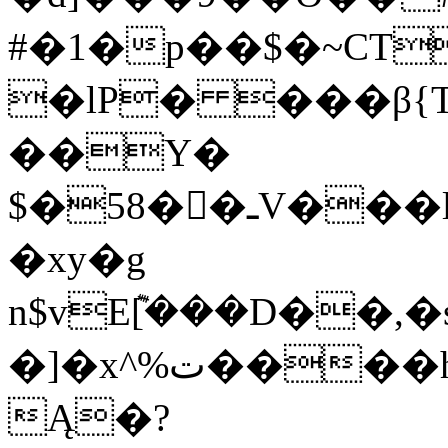
#�1�p��$�~CT�"�����6��>z[Bf�G�
�lP� ���β{TߕYsˬ�4����A�?
��Y�
$�58��ُـV���l@�F���W��<#^=c�s���ФӵQ����E���$n�;Bv�ٽ�"9��?
�xy�g
n$vE݉[���D��,�s��1���j�ti�1��5܎ڵ��+���h:
�]�x^%ت����h'�J 6&#Ռ����������$�������h�E]
Ą�?