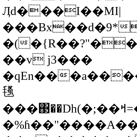
Ӆd���I��MI|
���Bx��d�9*
�(�{R��?"��
��v j3���
�qEn���a��������v�
㲧
���΃��Dh(�;��ߞ=�D�M��gڟ'�T��طm��<�-
�%ɦ��"����A��8