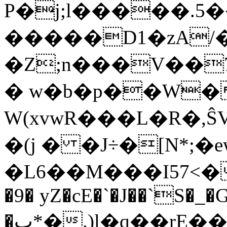
P�j;l�����.5�
�����D1�zA/
�Z;n���V��7]@�
� w�b�p��W�
W(xvwR�
��L�R�,ŜV
�(j � �J÷�[N*;
�L6��M���I57<��*,%�ߺk��dp¹�If
�9� yZ�cE�`�J��`S�_�
�ٮ*�.)l�q��rE