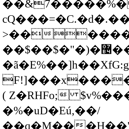
��&7�����%�
cQ���=�C.�d�.�
>������h
��$��$�"�)�޴����$�u���x1��iXgDpL�M;8���UeS�.�3{��ć�.T�!
�ã�E%��]h��XfG:
F!]���x����
( Z�RHFo; $v%
�%�uD�Eú,��/
��q�M���H��"U