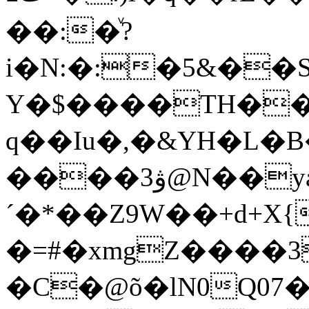
�
�:�ͮ?
i�N:�:�5&��S�S5;^��6
Y�$����TH��
q��Iu�,�&YH�L�
����3ۋ@N��yaU
´�*��Z9W��+d+X{
�=#�xmgZ����
�C�@õ�lN0Q07