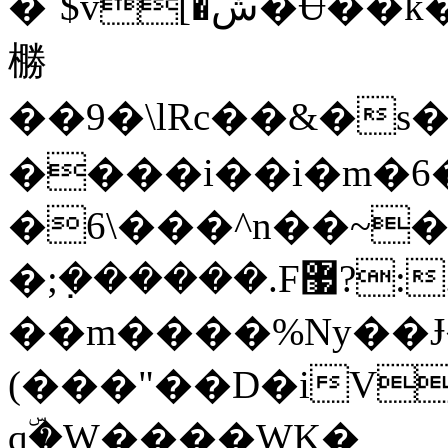
�`$v[�ش�Ʉ��k�N��Q��m�k������X��y��
橳
��9�\lRc��&�
����i��i�m�6
�6\���^n��~
�;݀������.F޷?:.'oh�Ȼ
��m����%Ny��Ɉ
(���"��D�iV
qۜ�W����WK�