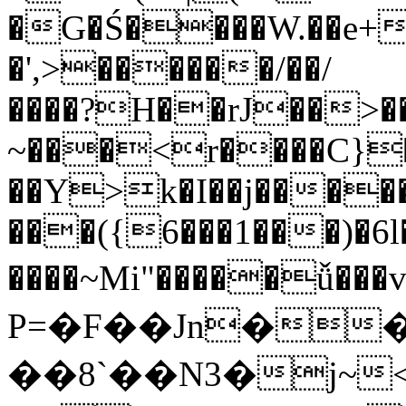
�G�Ś����W.��e+
�',>������/��/
����?H��rJ��>�
~���<r����C}
��Y>k�I��j���
���({6���1���)�6l
����~Mi"�����
P=�F��Jn�
��8`��N3�j~