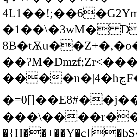
4L1��!;��6�G2
�1��\�3wM� D
8B�tѪu��Z+�,
��?M�Dmzּf;Zr<���ˋ
����n�|4�hڃF�ufz������^�庭
�=0[]��E8#��
���\����r��?�� Yر
�{H��+��Y�c]|