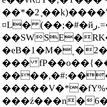
��*�2 ֛��k)����
¤L� (��;�#�йر.=�I�dJ&W�m�k�-
��SWSE�RK
�eB�1�M�˻�2
��� fP��o��{�
����,�#:��
�����V�*�fY%
���ź���n�6�