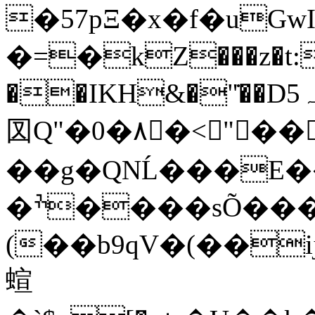
�57pΞ�x�f�uGwI׳)�� ��hٔX*�y��s��9Ҕ���9'�
�=�kZ���z�t:`
��IKH&�"̇��Dہ5#�!e�qV,��v�p�o�����֐P����.�
㘝Q"�0�٨𔬘�<"���٢س��۳R��eC��u"��ayP�p���Z�����m�o
��g�QNĹ���Ε�
�ׯ����sÕ��� ��}
(��b9qV�(��i
蝖