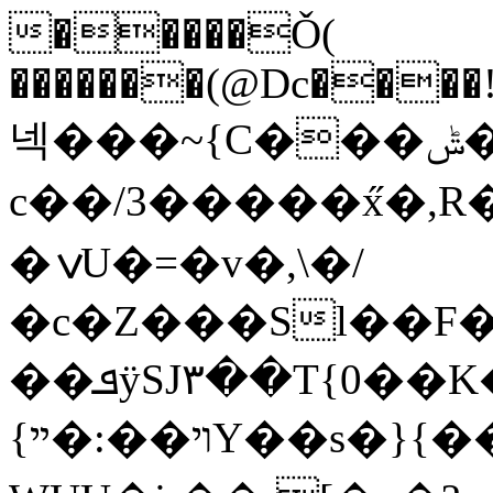
�����Ǒ(
�������(@Dc����!
넥���~{C���ݰ�W׻G�eѫ��kG|
c��/3�����x̋�,R�
�ݍU�=�v�,\�/
�c�Z���Sl��F�
��ܦӱSJ۳��T{0��K���n��s���~����U�3�v�uϭ��u���voP{��Y�~Vi�����U���t͖��=
{ױ��:�ײY��s�}{������c�n�Q�_�栽